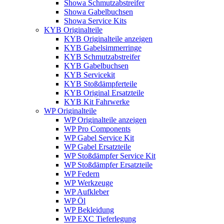
Showa Schmutzabstreifer
Showa Gabelbuchsen
Showa Service Kits
KYB Originalteile
KYB Originalteile anzeigen
KYB Gabelsimmerringe
KYB Schmutzabstreifer
KYB Gabelbuchsen
KYB Servicekit
KYB Stoßdämpferteile
KYB Original Ersatzteile
KYB Kit Fahrwerke
WP Originalteile
WP Originalteile anzeigen
WP Pro Components
WP Gabel Service Kit
WP Gabel Ersatzteile
WP Stoßdämpfer Service Kit
WP Stoßdämpfer Ersatzteile
WP Federn
WP Werkzeuge
WP Aufkleber
WP Öl
WP Bekleidung
WP EXC Tieferlegung