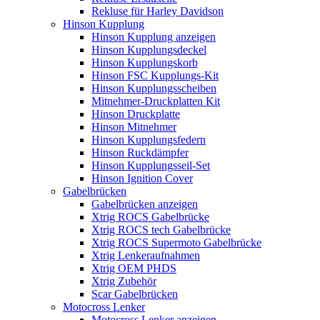
Rekluse für Harley Davidson
Hinson Kupplung
Hinson Kupplung anzeigen
Hinson Kupplungsdeckel
Hinson Kupplungskorb
Hinson FSC Kupplungs-Kit
Hinson Kupplungsscheiben
Mitnehmer-Druckplatten Kit
Hinson Druckplatte
Hinson Mitnehmer
Hinson Kupplungsfedern
Hinson Ruckdämpfer
Hinson Kupplungsseil-Set
Hinson Ignition Cover
Gabelbrücken
Gabelbrücken anzeigen
Xtrig ROCS Gabelbrücke
Xtrig ROCS tech Gabelbrücke
Xtrig ROCS Supermoto Gabelbrücke
Xtrig Lenkeraufnahmen
Xtrig OEM PHDS
Xtrig Zubehör
Scar Gabelbrücken
Motocross Lenker
Motocross Lenker anzeigen