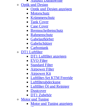
Auspuff Dämmwolle
Optik und Design
Optik und Design anzeigen
Motorschutz
Krümmerschutz
Tank Cover
Case Cover
Bremsscheibenschutz
Rahmenschutz
Gabelaufkleber
Gabelschützer
Carbontank
DT1 Luftfilter
DT1 Luftfilter anzeigen
EVO Filter
Standard Filter
Airpower Filter
Airpower Kit
Luftfilter-Set KTM Freeride
Luftfilterabdeckung
Luftfilter Öl und Reiniger
Dustcover
DT1 Zubehör
Motor und Tuning
Motor und Tuning anzeigen