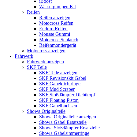
iBoost
Wasserpumpen Kit
Reifen
Reifen anzeigen
Motocross Reifen
Enduro Reifen
Mousse Gummi
Motocross Schlauch
Reifenmontiergerät
Motocross anzeigen
Fahrwerk
Fahrwerk anzeigen
SKF Teile
SKF Teile anzeigen
SKF Revisionskit Gabel
SKF Gabeldichtringe
SKF Mud Scraper
SKF Stoßdämpfer Dichtkopf
SKF Floating Piston
SKF Gabelbuchsen
Showa Originalteile
Showa Originalteile anzeigen
Showa Gabel Ersatzteile
Showa Stoßdämpfer Ersatzteile
Showa Gabelsimmerringe