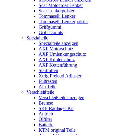
Scar Motocross Lenker
Scar Lenkerpolster
Tommaselli Lenker
Tommaselli Lenkerpolster
Griffgummi
Griff Donuts
Spezialteile
Spezialteile anzeigen
AXP Motorschutz
AXP Umlenkungsschutz
AXP Kühlerschutz
AXP Kettenführung
Starthilfen
Xtrig Preload Adjuster
Fußrasten
Alu Teile
Verschleißteile
Verschleißteile anzeigen
Bremse
SKF Radlager-Kit
Antrieb
Ölfilter
Batterie
KTM original Teile