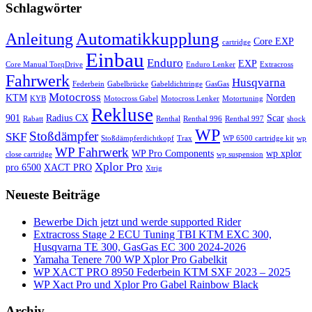
Schlagwörter
Automatikkupplung
Anleitung
Core EXP
cartridge
Einbau
Enduro
EXP
Core Manual TorqDrive
Enduro Lenker
Extracross
Fahrwerk
Husqvarna
Federbein
Gabelbrücke
Gabeldichtringe
GasGas
Motocross
KTM
Norden
KYB
Motocross Gabel
Motocross Lenker
Motortuning
Rekluse
901
Radius CX
Scar
Rabatt
Renthal
Renthal 996
Renthal 997
shock
WP
Stoßdämpfer
SKF
Stoßdämpferdichtkopf
Trax
WP 6500 cartridge kit
wp
WP Fahrwerk
WP Pro Components
wp xplor
close cartridge
wp suspension
Xplor Pro
pro 6500
XACT PRO
Xtrig
Neueste Beiträge
Bewerbe Dich jetzt und werde supported Rider
Extracross Stage 2 ECU Tuning TBI KTM EXC 300,
Husqvarna TE 300, GasGas EC 300 2024-2026
Yamaha Tenere 700 WP Xplor Pro Gabelkit
WP XACT PRO 8950 Federbein KTM SXF 2023 – 2025
WP Xact Pro und Xplor Pro Gabel Rainbow Black
Archiv