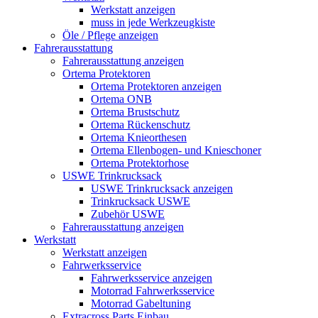
Werkstatt anzeigen
muss in jede Werkzeugkiste
Öle / Pflege anzeigen
Fahrerausstattung
Fahrerausstattung anzeigen
Ortema Protektoren
Ortema Protektoren anzeigen
Ortema ONB
Ortema Brustschutz
Ortema Rückenschutz
Ortema Knieorthesen
Ortema Ellenbogen- und Knieschoner
Ortema Protektorhose
USWE Trinkrucksack
USWE Trinkrucksack anzeigen
Trinkrucksack USWE
Zubehör USWE
Fahrerausstattung anzeigen
Werkstatt
Werkstatt anzeigen
Fahrwerksservice
Fahrwerksservice anzeigen
Motorrad Fahrwerksservice
Motorrad Gabeltuning
Extracross Parts Einbau