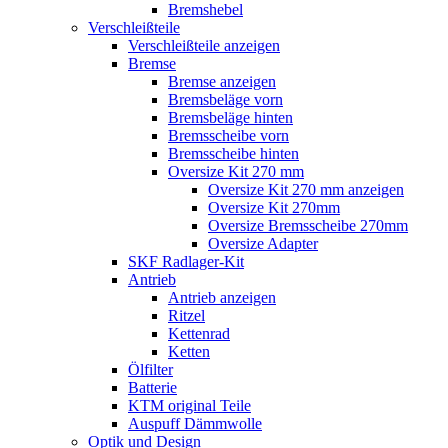
Bremshebel
Verschleißteile
Verschleißteile anzeigen
Bremse
Bremse anzeigen
Bremsbeläge vorn
Bremsbeläge hinten
Bremsscheibe vorn
Bremsscheibe hinten
Oversize Kit 270 mm
Oversize Kit 270 mm anzeigen
Oversize Kit 270mm
Oversize Bremsscheibe 270mm
Oversize Adapter
SKF Radlager-Kit
Antrieb
Antrieb anzeigen
Ritzel
Kettenrad
Ketten
Ölfilter
Batterie
KTM original Teile
Auspuff Dämmwolle
Optik und Design