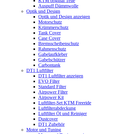
KTM original Teile
Auspuff Dämmwolle
Optik und Design
Optik und Design anzeigen
Motorschutz
Krümmerschutz
Tank Cover
Case Cover
Bremsscheibenschutz
Rahmenschutz
Gabelaufkleber
Gabelschützer
Carbontank
DT1 Luftfilter
DT1 Luftfilter anzeigen
EVO Filter
Standard Filter
Airpower Filter
Airpower Kit
Luftfilter-Set KTM Freeride
Luftfilterabdeckung
Luftfilter Öl und Reiniger
Dustcover
DT1 Zubehör
Motor und Tuning