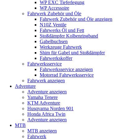
WP EXC Tieferlegung
WP Accessoire
Fahrwerk Zubehör und Öle
Fahrwerk Zubehör und Öle anzeigen
N10Z Ventile
Fahrwerks Öl und Fett
Stoßdämpfer Kolbenringband
Gabelbuchsen
Werkzeuge Fahrwerk
Shim für Gabel und Stoßdämpfer
Fahrwerkskoffer
Fahrwerksservice
Fahrwerksservice anzeigen
Motorrad Fahrwerksservice
Fahrwerk anzeigen
Adventure
Adventure anzeigen
Yamaha Tenere
KTM Adventure
Husqvarna Norden 901
Honda Africa Twin
Adventure anzeigen
MTB
MTB anzeigen
Fahrwerk