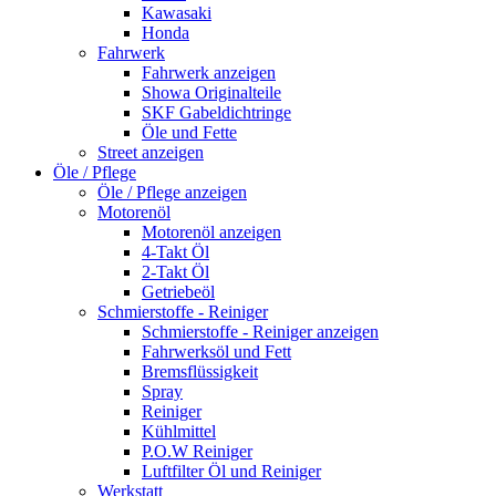
Kawasaki
Honda
Fahrwerk
Fahrwerk anzeigen
Showa Originalteile
SKF Gabeldichtringe
Öle und Fette
Street anzeigen
Öle / Pflege
Öle / Pflege anzeigen
Motorenöl
Motorenöl anzeigen
4-Takt Öl
2-Takt Öl
Getriebeöl
Schmierstoffe - Reiniger
Schmierstoffe - Reiniger anzeigen
Fahrwerksöl und Fett
Bremsflüssigkeit
Spray
Reiniger
Kühlmittel
P.O.W Reiniger
Luftfilter Öl und Reiniger
Werkstatt