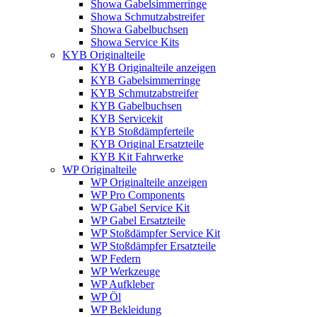
Showa Gabelsimmerringe
Showa Schmutzabstreifer
Showa Gabelbuchsen
Showa Service Kits
KYB Originalteile
KYB Originalteile anzeigen
KYB Gabelsimmerringe
KYB Schmutzabstreifer
KYB Gabelbuchsen
KYB Servicekit
KYB Stoßdämpferteile
KYB Original Ersatzteile
KYB Kit Fahrwerke
WP Originalteile
WP Originalteile anzeigen
WP Pro Components
WP Gabel Service Kit
WP Gabel Ersatzteile
WP Stoßdämpfer Service Kit
WP Stoßdämpfer Ersatzteile
WP Federn
WP Werkzeuge
WP Aufkleber
WP Öl
WP Bekleidung