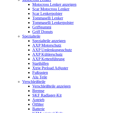
Motocross Lenker anzeigen
Scar Motocross Lenker
Scar Lenkerpolster
Tommaselli Lenker
Tommaselli Lenkerpolster
Griffgummi
Griff Donuts
Spezialteile
Spezialteile anzeigen
AXP Motorschutz
AXP Umlenkungsschutz
AXP Kühlerschutz
AXP Kettenführung
Starthilfen
Xtrig Preload Adjuster
Fußrasten
Alu Teile
Verschleißteile
Verschleißteile anzeigen
Bremse
SKF Radlager-Kit
Antrieb
Ölfilter
Batterie