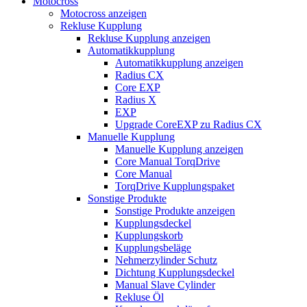
Motocross
Motocross anzeigen
Rekluse Kupplung
Rekluse Kupplung anzeigen
Automatikkupplung
Automatikkupplung anzeigen
Radius CX
Core EXP
Radius X
EXP
Upgrade CoreEXP zu Radius CX
Manuelle Kupplung
Manuelle Kupplung anzeigen
Core Manual TorqDrive
Core Manual
TorqDrive Kupplungspaket
Sonstige Produkte
Sonstige Produkte anzeigen
Kupplungsdeckel
Kupplungskorb
Kupplungsbeläge
Nehmerzylinder Schutz
Dichtung Kupplungsdeckel
Manual Slave Cylinder
Rekluse Öl