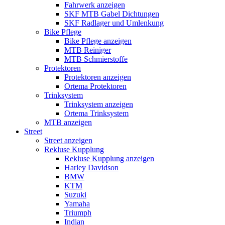
Fahrwerk anzeigen
SKF MTB Gabel Dichtungen
SKF Radlager und Umlenkung
Bike Pflege
Bike Pflege anzeigen
MTB Reiniger
MTB Schmierstoffe
Protektoren
Protektoren anzeigen
Ortema Protektoren
Trinksystem
Trinksystem anzeigen
Ortema Trinksystem
MTB anzeigen
Street
Street anzeigen
Rekluse Kupplung
Rekluse Kupplung anzeigen
Harley Davidson
BMW
KTM
Suzuki
Yamaha
Triumph
Indian