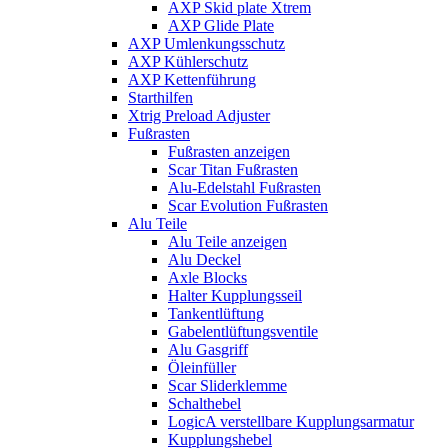
AXP Skid plate Xtrem
AXP Glide Plate
AXP Umlenkungsschutz
AXP Kühlerschutz
AXP Kettenführung
Starthilfen
Xtrig Preload Adjuster
Fußrasten
Fußrasten anzeigen
Scar Titan Fußrasten
Alu-Edelstahl Fußrasten
Scar Evolution Fußrasten
Alu Teile
Alu Teile anzeigen
Alu Deckel
Axle Blocks
Halter Kupplungsseil
Tankentlüftung
Gabelentlüftungsventile
Alu Gasgriff
Öleinfüller
Scar Sliderklemme
Schalthebel
LogicA verstellbare Kupplungsarmatur
Kupplungshebel