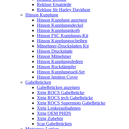
Rekluse Ersatzteile
Rekluse für Harley Davidson
Hinson Kupplung
Hinson Kupplung anzeigen
Hinson Kupplungsdeckel
Hinson Kupplungskorb
Hinson FSC Kupplungs-Kit
Hinson Kupplungsscheiben
Mitnehmer-Druckplatten Kit
Hinson Druckplatte
Hinson Mitnehmer
Hinson Kupplungsfedern
Hinson Ruckdämpfer
Hinson Kupplungsseil-Set
Hinson Ignition Cover
Gabelbrücken
Gabelbrücken anzeigen
Xtrig ROCS Gabelbrücke
Xtrig ROCS tech Gabelbrücke
Xtrig ROCS Supermoto Gabelbrücke
Xtrig Lenkeraufnahmen
Xtrig OEM PHDS
Xtrig Zubehör
Scar Gabelbrücken
Motocross Lenker