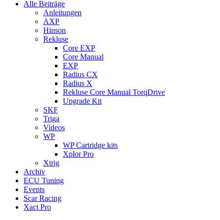
Alle Beiträge
Anleitungen
AXP
Hinson
Rekluse
Core EXP
Core Manual
EXP
Radius CX
Radius X
Rekluse Core Manual TorqDrive
Upgrade Kit
SKF
Triga
Videos
WP
WP Cartridge kits
Xplor Pro
Xtrig
Archiv
ECU Tuning
Events
Scar Racing
Xact Pro