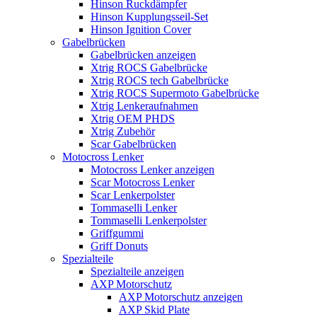
Hinson Ruckdämpfer
Hinson Kupplungsseil-Set
Hinson Ignition Cover
Gabelbrücken
Gabelbrücken anzeigen
Xtrig ROCS Gabelbrücke
Xtrig ROCS tech Gabelbrücke
Xtrig ROCS Supermoto Gabelbrücke
Xtrig Lenkeraufnahmen
Xtrig OEM PHDS
Xtrig Zubehör
Scar Gabelbrücken
Motocross Lenker
Motocross Lenker anzeigen
Scar Motocross Lenker
Scar Lenkerpolster
Tommaselli Lenker
Tommaselli Lenkerpolster
Griffgummi
Griff Donuts
Spezialteile
Spezialteile anzeigen
AXP Motorschutz
AXP Motorschutz anzeigen
AXP Skid Plate