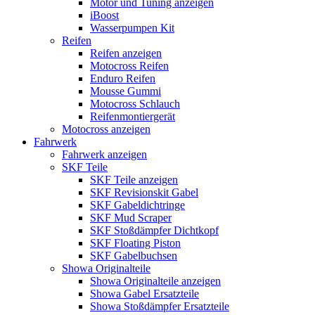
Motor und Tuning anzeigen
iBoost
Wasserpumpen Kit
Reifen
Reifen anzeigen
Motocross Reifen
Enduro Reifen
Mousse Gummi
Motocross Schlauch
Reifenmontiergerät
Motocross anzeigen
Fahrwerk
Fahrwerk anzeigen
SKF Teile
SKF Teile anzeigen
SKF Revisionskit Gabel
SKF Gabeldichtringe
SKF Mud Scraper
SKF Stoßdämpfer Dichtkopf
SKF Floating Piston
SKF Gabelbuchsen
Showa Originalteile
Showa Originalteile anzeigen
Showa Gabel Ersatzteile
Showa Stoßdämpfer Ersatzteile