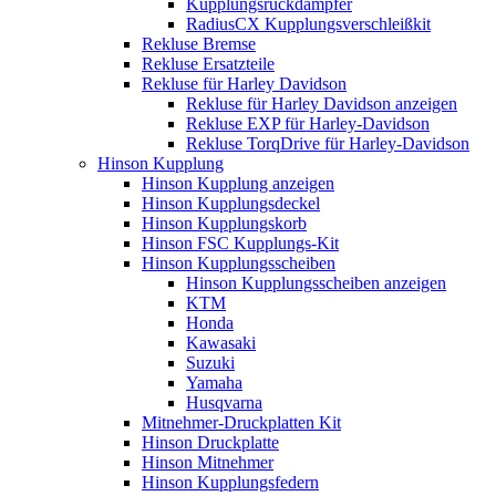
Kupplungsruckdämpfer
RadiusCX Kupplungsverschleißkit
Rekluse Bremse
Rekluse Ersatzteile
Rekluse für Harley Davidson
Rekluse für Harley Davidson anzeigen
Rekluse EXP für Harley-Davidson
Rekluse TorqDrive für Harley-Davidson
Hinson Kupplung
Hinson Kupplung anzeigen
Hinson Kupplungsdeckel
Hinson Kupplungskorb
Hinson FSC Kupplungs-Kit
Hinson Kupplungsscheiben
Hinson Kupplungsscheiben anzeigen
KTM
Honda
Kawasaki
Suzuki
Yamaha
Husqvarna
Mitnehmer-Druckplatten Kit
Hinson Druckplatte
Hinson Mitnehmer
Hinson Kupplungsfedern