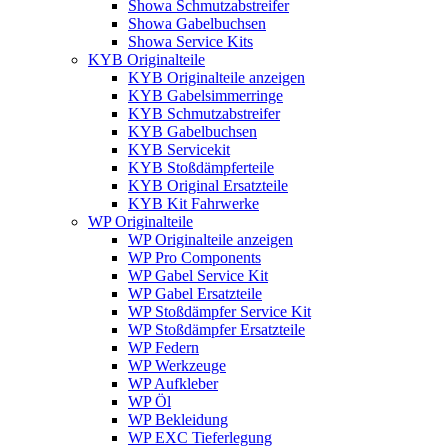
Showa Schmutzabstreifer
Showa Gabelbuchsen
Showa Service Kits
KYB Originalteile
KYB Originalteile anzeigen
KYB Gabelsimmerringe
KYB Schmutzabstreifer
KYB Gabelbuchsen
KYB Servicekit
KYB Stoßdämpferteile
KYB Original Ersatzteile
KYB Kit Fahrwerke
WP Originalteile
WP Originalteile anzeigen
WP Pro Components
WP Gabel Service Kit
WP Gabel Ersatzteile
WP Stoßdämpfer Service Kit
WP Stoßdämpfer Ersatzteile
WP Federn
WP Werkzeuge
WP Aufkleber
WP Öl
WP Bekleidung
WP EXC Tieferlegung