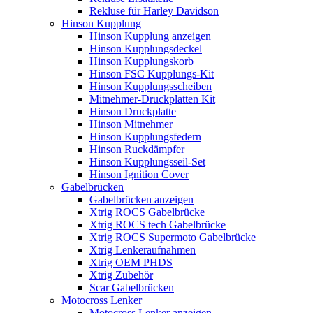
Rekluse für Harley Davidson
Hinson Kupplung
Hinson Kupplung anzeigen
Hinson Kupplungsdeckel
Hinson Kupplungskorb
Hinson FSC Kupplungs-Kit
Hinson Kupplungsscheiben
Mitnehmer-Druckplatten Kit
Hinson Druckplatte
Hinson Mitnehmer
Hinson Kupplungsfedern
Hinson Ruckdämpfer
Hinson Kupplungsseil-Set
Hinson Ignition Cover
Gabelbrücken
Gabelbrücken anzeigen
Xtrig ROCS Gabelbrücke
Xtrig ROCS tech Gabelbrücke
Xtrig ROCS Supermoto Gabelbrücke
Xtrig Lenkeraufnahmen
Xtrig OEM PHDS
Xtrig Zubehör
Scar Gabelbrücken
Motocross Lenker
Motocross Lenker anzeigen