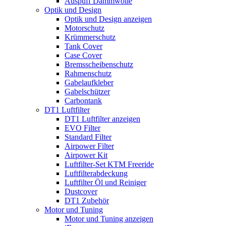
Auspuff Dämmwolle
Optik und Design
Optik und Design anzeigen
Motorschutz
Krümmerschutz
Tank Cover
Case Cover
Bremsscheibenschutz
Rahmenschutz
Gabelaufkleber
Gabelschützer
Carbontank
DT1 Luftfilter
DT1 Luftfilter anzeigen
EVO Filter
Standard Filter
Airpower Filter
Airpower Kit
Luftfilter-Set KTM Freeride
Luftfilterabdeckung
Luftfilter Öl und Reiniger
Dustcover
DT1 Zubehör
Motor und Tuning
Motor und Tuning anzeigen