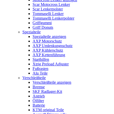
Scar Motocross Lenker
Scar Lenkerpolster
Tommaselli Lenker
Tommaselli Lenkerpolster
Griffgummi
Griff Donuts
Spezialteile
Spezialteile anzeigen
AXP Motorschutz
AXP Umlenkungsschutz
AXP Kühlerschutz
AXP Kettenführung
Starthilfen
Xtrig Preload Adjuster
Fußrasten
Alu Teile
Verschleißteile
Verschleißteile anzeigen
Bremse
SKF Radlager-Kit
Antrieb
Ölfilter
Batterie
KTM original Teile