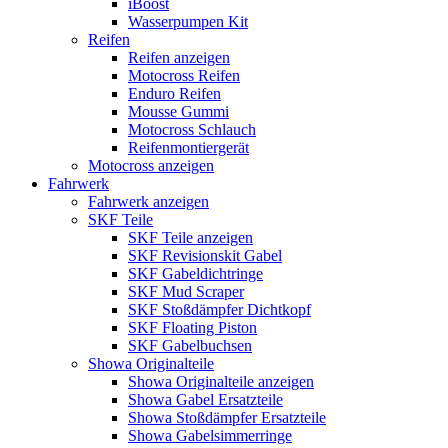
iBoost
Wasserpumpen Kit
Reifen
Reifen anzeigen
Motocross Reifen
Enduro Reifen
Mousse Gummi
Motocross Schlauch
Reifenmontiergerät
Motocross anzeigen
Fahrwerk
Fahrwerk anzeigen
SKF Teile
SKF Teile anzeigen
SKF Revisionskit Gabel
SKF Gabeldichtringe
SKF Mud Scraper
SKF Stoßdämpfer Dichtkopf
SKF Floating Piston
SKF Gabelbuchsen
Showa Originalteile
Showa Originalteile anzeigen
Showa Gabel Ersatzteile
Showa Stoßdämpfer Ersatzteile
Showa Gabelsimmerringe