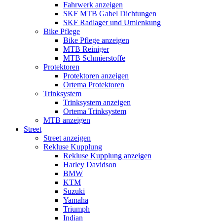
Fahrwerk anzeigen
SKF MTB Gabel Dichtungen
SKF Radlager und Umlenkung
Bike Pflege
Bike Pflege anzeigen
MTB Reiniger
MTB Schmierstoffe
Protektoren
Protektoren anzeigen
Ortema Protektoren
Trinksystem
Trinksystem anzeigen
Ortema Trinksystem
MTB anzeigen
Street
Street anzeigen
Rekluse Kupplung
Rekluse Kupplung anzeigen
Harley Davidson
BMW
KTM
Suzuki
Yamaha
Triumph
Indian