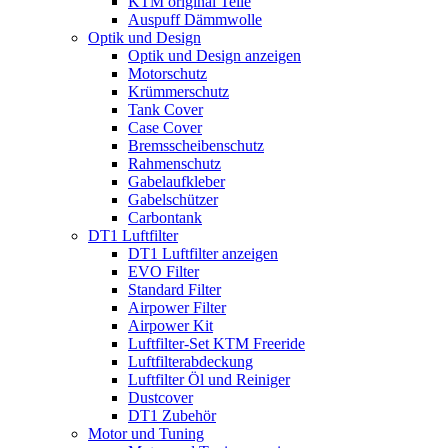
KTM original Teile
Auspuff Dämmwolle
Optik und Design
Optik und Design anzeigen
Motorschutz
Krümmerschutz
Tank Cover
Case Cover
Bremsscheibenschutz
Rahmenschutz
Gabelaufkleber
Gabelschützer
Carbontank
DT1 Luftfilter
DT1 Luftfilter anzeigen
EVO Filter
Standard Filter
Airpower Filter
Airpower Kit
Luftfilter-Set KTM Freeride
Luftfilterabdeckung
Luftfilter Öl und Reiniger
Dustcover
DT1 Zubehör
Motor und Tuning