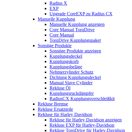
Radius X
EXP
Upgrade CoreEXP zu Radius CX
Manuelle Kupplung
Manuelle Kupplung anzeigen
Core Manual TorqDrive
Core Manual
TorqDrive Kupplungspaket
Sonstige Produkte
Sonstige Produkte anzeigen
Kupplungsdeckel
Kupplungskorb
Kupplungsbeläge
Nehmerzylinder Schutz
Dichtung Kupplungsdeckel
Manual Slave Cylinder
Rekluse Öl
Kupplungsruckdämpfer
RadiusCX Kupplungsverschleißkit
Rekluse Bremse
Rekluse Ersatzteile
Rekluse für Harley Davidson
Rekluse für Harley Davidson anzeigen
Rekluse EXP für Harley-Davidson
Rekluse TorqDrive für Harley-Davidson