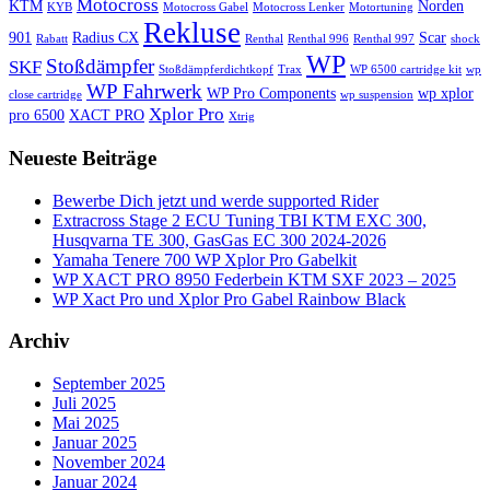
Motocross
KTM
Norden
KYB
Motocross Gabel
Motocross Lenker
Motortuning
Rekluse
901
Radius CX
Scar
Rabatt
Renthal
Renthal 996
Renthal 997
shock
WP
Stoßdämpfer
SKF
Stoßdämpferdichtkopf
Trax
WP 6500 cartridge kit
wp
WP Fahrwerk
WP Pro Components
wp xplor
close cartridge
wp suspension
Xplor Pro
pro 6500
XACT PRO
Xtrig
Neueste Beiträge
Bewerbe Dich jetzt und werde supported Rider
Extracross Stage 2 ECU Tuning TBI KTM EXC 300,
Husqvarna TE 300, GasGas EC 300 2024-2026
Yamaha Tenere 700 WP Xplor Pro Gabelkit
WP XACT PRO 8950 Federbein KTM SXF 2023 – 2025
WP Xact Pro und Xplor Pro Gabel Rainbow Black
Archiv
September 2025
Juli 2025
Mai 2025
Januar 2025
November 2024
Januar 2024