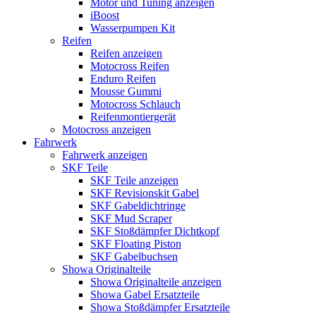
Motor und Tuning anzeigen
iBoost
Wasserpumpen Kit
Reifen
Reifen anzeigen
Motocross Reifen
Enduro Reifen
Mousse Gummi
Motocross Schlauch
Reifenmontiergerät
Motocross anzeigen
Fahrwerk
Fahrwerk anzeigen
SKF Teile
SKF Teile anzeigen
SKF Revisionskit Gabel
SKF Gabeldichtringe
SKF Mud Scraper
SKF Stoßdämpfer Dichtkopf
SKF Floating Piston
SKF Gabelbuchsen
Showa Originalteile
Showa Originalteile anzeigen
Showa Gabel Ersatzteile
Showa Stoßdämpfer Ersatzteile