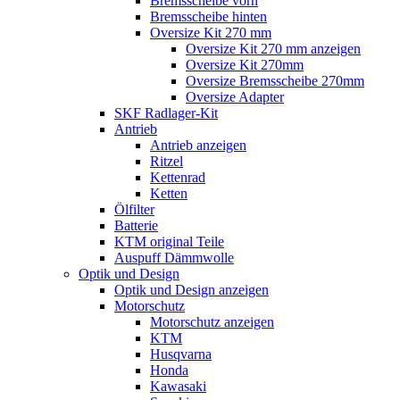
Bremsscheibe vorn
Bremsscheibe hinten
Oversize Kit 270 mm
Oversize Kit 270 mm anzeigen
Oversize Kit 270mm
Oversize Bremsscheibe 270mm
Oversize Adapter
SKF Radlager-Kit
Antrieb
Antrieb anzeigen
Ritzel
Kettenrad
Ketten
Ölfilter
Batterie
KTM original Teile
Auspuff Dämmwolle
Optik und Design
Optik und Design anzeigen
Motorschutz
Motorschutz anzeigen
KTM
Husqvarna
Honda
Kawasaki