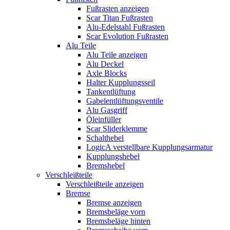
Fußrasten anzeigen
Scar Titan Fußrasten
Alu-Edelstahl Fußrasten
Scar Evolution Fußrasten
Alu Teile
Alu Teile anzeigen
Alu Deckel
Axle Blocks
Halter Kupplungsseil
Tankentlüftung
Gabelentlüftungsventile
Alu Gasgriff
Öleinfüller
Scar Sliderklemme
Schalthebel
LogicA verstellbare Kupplungsarmatur
Kupplungshebel
Bremshebel
Verschleißteile
Verschleißteile anzeigen
Bremse
Bremse anzeigen
Bremsbeläge vorn
Bremsbeläge hinten