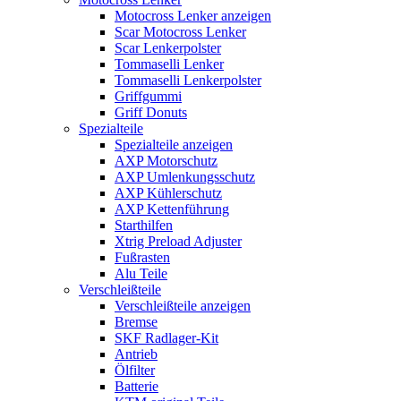
Motocross Lenker anzeigen
Scar Motocross Lenker
Scar Lenkerpolster
Tommaselli Lenker
Tommaselli Lenkerpolster
Griffgummi
Griff Donuts
Spezialteile
Spezialteile anzeigen
AXP Motorschutz
AXP Umlenkungsschutz
AXP Kühlerschutz
AXP Kettenführung
Starthilfen
Xtrig Preload Adjuster
Fußrasten
Alu Teile
Verschleißteile
Verschleißteile anzeigen
Bremse
SKF Radlager-Kit
Antrieb
Ölfilter
Batterie