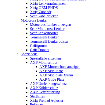
Xtrig Lenkeraufnahmen
Xtrig OEM PHDS
Xtrig Zubehör
Scar Gabelbrücken
Motocross Lenker
Motocross Lenker anzeigen
Scar Motocross Lenker
Scar Lenkerpolster
Tommaselli Lenker
Tommaselli Lenkerpolster
Griffgummi
Griff Donuts
Spezialteile
Spezialteile anzeigen
AXP Motorschutz
AXP Motorschutz anzeigen
AXP Skid Plate
AXP Skid plate Xtrem
AXP Glide Plate
AXP Umlenkungsschutz
AXP Kühlerschutz
AXP Kettenführung
Starthilfen
Xtrig Preload Adjuster
Fußrasten