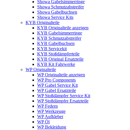
Showa Gabelsimmerringe
Showa Schmutzabstreifer
Showa Gabelbuchsen
Showa Service Kits
KYB Originalteile
KYB Originalteile anzeigen
KYB Gabelsimmerringe
KYB Schmutzabstreifer
KYB Gabelbuchsen
KYB Servicekit
KYB Stoßdämpferteile
KYB Original Ersatzteile
KYB Kit Fahrwerke
WP Originalteile
WP Originalteile anzeigen
WP Pro Components
WP Gabel Service Kit
WP Gabel Ersatzteile
WP Stoßdämpfer Service Kit
WP Stoßdämpfer Ersatzteile
WP Federn
WP Werkzeuge
WP Aufkleber
WP Öl
WP Bekleidung