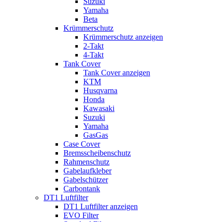
Suzuki
Yamaha
Beta
Krümmerschutz
Krümmerschutz anzeigen
2-Takt
4-Takt
Tank Cover
Tank Cover anzeigen
KTM
Husqvarna
Honda
Kawasaki
Suzuki
Yamaha
GasGas
Case Cover
Bremsscheibenschutz
Rahmenschutz
Gabelaufkleber
Gabelschützer
Carbontank
DT1 Luftfilter
DT1 Luftfilter anzeigen
EVO Filter