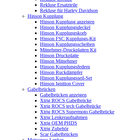
Rekluse Ersatzteile
Rekluse für Harley Davidson
Hinson Kupplung
Hinson Kupplung anzeigen
Hinson Kupplungsdeckel
Hinson Kupplungskorb
Hinson FSC Kupplungs-Kit
Hinson Kupplungsscheiben
Mitnehmer-Druckplatten Kit
Hinson Druckplatte
Hinson Mitnehmer
Hinson Kupplungsfedern
Hinson Ruckdämpfer
Hinson Kupplungsseil-Set
Hinson Ignition Cover
Gabelbrücken
Gabelbrücken anzeigen
Xtrig ROCS Gabelbrücke
Xtrig ROCS tech Gabelbrücke
Xtrig ROCS Supermoto Gabelbrücke
Xtrig Lenkeraufnahmen
Xtrig OEM PHDS
Xtrig Zubehör
Scar Gabelbrücken
Motocross Lenker