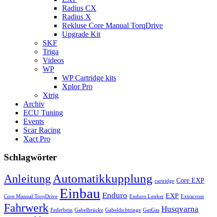
Radius CX
Radius X
Rekluse Core Manual TorqDrive
Upgrade Kit
SKF
Triga
Videos
WP
WP Cartridge kits
Xplor Pro
Xtrig
Archiv
ECU Tuning
Events
Scar Racing
Xact Pro
Schlagwörter
Automatikkupplung
Anleitung
Core EXP
cartridge
Einbau
Enduro
EXP
Core Manual TorqDrive
Enduro Lenker
Extracross
Fahrwerk
Husqvarna
Federbein
Gabelbrücke
Gabeldichtringe
GasGas