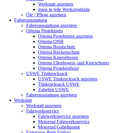
Werkstatt anzeigen
muss in jede Werkzeugkiste
Öle / Pflege anzeigen
Fahrerausstattung
Fahrerausstattung anzeigen
Ortema Protektoren
Ortema Protektoren anzeigen
Ortema ONB
Ortema Brustschutz
Ortema Rückenschutz
Ortema Knieorthesen
Ortema Ellenbogen- und Knieschoner
Ortema Protektorhose
USWE Trinkrucksack
USWE Trinkrucksack anzeigen
Trinkrucksack USWE
Zubehör USWE
Fahrerausstattung anzeigen
Werkstatt
Werkstatt anzeigen
Fahrwerksservice
Fahrwerksservice anzeigen
Motorrad Fahrwerksservice
Motorrad Gabeltuning
Extracross Parts Einbau