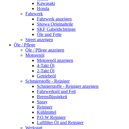
Kawasaki
Honda
Fahrwerk
Fahrwerk anzeigen
Showa Originalteile
SKF Gabeldichtringe
Öle und Fette
Street anzeigen
Öle / Pflege
Öle / Pflege anzeigen
Motorenöl
Motorenöl anzeigen
4-Takt Öl
2-Takt Öl
Getriebeöl
Schmierstoffe - Reiniger
Schmierstoffe - Reiniger anzeigen
Fahrwerksöl und Fett
Bremsflüssigkeit
Spray
Reiniger
Kühlmittel
P.O.W Reiniger
Luftfilter Öl und Reiniger
Werkstatt