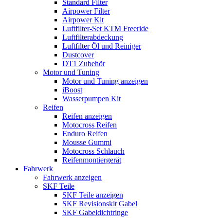
Standard Filter
Airpower Filter
Airpower Kit
Luftfilter-Set KTM Freeride
Luftfilterabdeckung
Luftfilter Öl und Reiniger
Dustcover
DT1 Zubehör
Motor und Tuning
Motor und Tuning anzeigen
iBoost
Wasserpumpen Kit
Reifen
Reifen anzeigen
Motocross Reifen
Enduro Reifen
Mousse Gummi
Motocross Schlauch
Reifenmontiergerät
Fahrwerk
Fahrwerk anzeigen
SKF Teile
SKF Teile anzeigen
SKF Revisionskit Gabel
SKF Gabeldichtringe