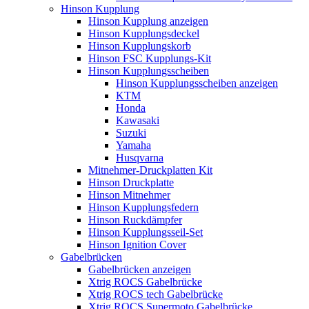
Hinson Kupplung
Hinson Kupplung anzeigen
Hinson Kupplungsdeckel
Hinson Kupplungskorb
Hinson FSC Kupplungs-Kit
Hinson Kupplungsscheiben
Hinson Kupplungsscheiben anzeigen
KTM
Honda
Kawasaki
Suzuki
Yamaha
Husqvarna
Mitnehmer-Druckplatten Kit
Hinson Druckplatte
Hinson Mitnehmer
Hinson Kupplungsfedern
Hinson Ruckdämpfer
Hinson Kupplungsseil-Set
Hinson Ignition Cover
Gabelbrücken
Gabelbrücken anzeigen
Xtrig ROCS Gabelbrücke
Xtrig ROCS tech Gabelbrücke
Xtrig ROCS Supermoto Gabelbrücke