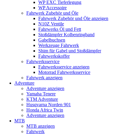
WP EXC Tieferlegung
WP Accessoire
Fahrwerk Zubehör und Öle
Fahrwerk Zubehör und Öle anzeigen
N10Z Ventile
Fahrwerks Öl und Fett
Stoßdämpfer Kolbenringband
Gabelbuchsen
Werkzeuge Fahrwerk
Shim für Gabel und Stoßdämpfer
Fahrwerkskoffer
Fahrwerksservice
Fahrwerksservice anzeigen
Motorrad Fahrwerksservice
Fahrwerk anzeigen
Adventure
Adventure anzeigen
Yamaha Tenere
KTM Adventure
Husqvarna Norden 901
Honda Africa Twin
Adventure anzeigen
MTB
MTB anzeigen
Fahrwerk