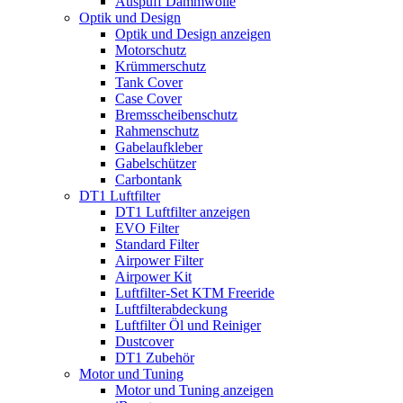
Auspuff Dämmwolle
Optik und Design
Optik und Design anzeigen
Motorschutz
Krümmerschutz
Tank Cover
Case Cover
Bremsscheibenschutz
Rahmenschutz
Gabelaufkleber
Gabelschützer
Carbontank
DT1 Luftfilter
DT1 Luftfilter anzeigen
EVO Filter
Standard Filter
Airpower Filter
Airpower Kit
Luftfilter-Set KTM Freeride
Luftfilterabdeckung
Luftfilter Öl und Reiniger
Dustcover
DT1 Zubehör
Motor und Tuning
Motor und Tuning anzeigen