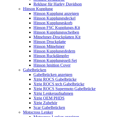
Rekluse für Harley Davidson
Hinson Kupplung
Hinson Kupplung anzeigen
Hinson Kupplungsdeckel
Hinson Kupplungskorb
Hinson FSC Kupplungs-Kit
Hinson Kupplungsscheiben
Mitnehmer-Druckplatten Kit
Hinson Druckplatte
Hinson Mitnehmer
Hinson Kupplungsfedern
Hinson Ruckdämpfer
Hinson Kupplungsseil-Set
Hinson Ignition Cover
Gabelbrücken
Gabelbrücken anzeigen
Xtrig ROCS Gabelbrücke
Xtrig ROCS tech Gabelbrücke
Xtrig ROCS Supermoto Gabelbrücke
Xtrig Lenkeraufnahmen
Xtrig OEM PHDS
Xtrig Zubehör
Scar Gabelbrücken
Motocross Lenker
Motocross Lenker anzeigen