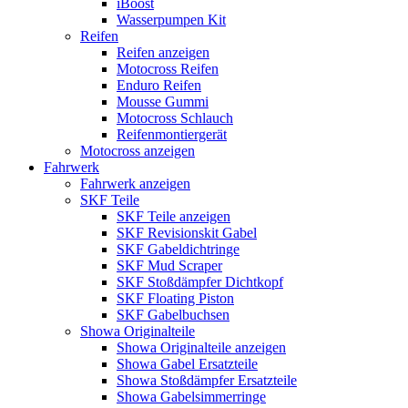
iBoost
Wasserpumpen Kit
Reifen
Reifen anzeigen
Motocross Reifen
Enduro Reifen
Mousse Gummi
Motocross Schlauch
Reifenmontiergerät
Motocross anzeigen
Fahrwerk
Fahrwerk anzeigen
SKF Teile
SKF Teile anzeigen
SKF Revisionskit Gabel
SKF Gabeldichtringe
SKF Mud Scraper
SKF Stoßdämpfer Dichtkopf
SKF Floating Piston
SKF Gabelbuchsen
Showa Originalteile
Showa Originalteile anzeigen
Showa Gabel Ersatzteile
Showa Stoßdämpfer Ersatzteile
Showa Gabelsimmerringe