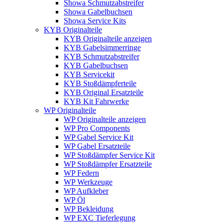
Showa Schmutzabstreifer
Showa Gabelbuchsen
Showa Service Kits
KYB Originalteile
KYB Originalteile anzeigen
KYB Gabelsimmerringe
KYB Schmutzabstreifer
KYB Gabelbuchsen
KYB Servicekit
KYB Stoßdämpferteile
KYB Original Ersatzteile
KYB Kit Fahrwerke
WP Originalteile
WP Originalteile anzeigen
WP Pro Components
WP Gabel Service Kit
WP Gabel Ersatzteile
WP Stoßdämpfer Service Kit
WP Stoßdämpfer Ersatzteile
WP Federn
WP Werkzeuge
WP Aufkleber
WP Öl
WP Bekleidung
WP EXC Tieferlegung