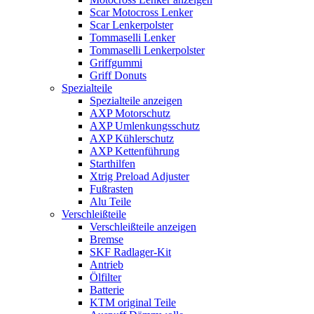
Scar Motocross Lenker
Scar Lenkerpolster
Tommaselli Lenker
Tommaselli Lenkerpolster
Griffgummi
Griff Donuts
Spezialteile
Spezialteile anzeigen
AXP Motorschutz
AXP Umlenkungsschutz
AXP Kühlerschutz
AXP Kettenführung
Starthilfen
Xtrig Preload Adjuster
Fußrasten
Alu Teile
Verschleißteile
Verschleißteile anzeigen
Bremse
SKF Radlager-Kit
Antrieb
Ölfilter
Batterie
KTM original Teile