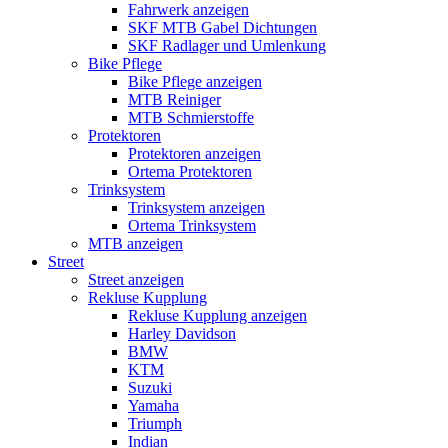
Fahrwerk anzeigen
SKF MTB Gabel Dichtungen
SKF Radlager und Umlenkung
Bike Pflege
Bike Pflege anzeigen
MTB Reiniger
MTB Schmierstoffe
Protektoren
Protektoren anzeigen
Ortema Protektoren
Trinksystem
Trinksystem anzeigen
Ortema Trinksystem
MTB anzeigen
Street
Street anzeigen
Rekluse Kupplung
Rekluse Kupplung anzeigen
Harley Davidson
BMW
KTM
Suzuki
Yamaha
Triumph
Indian