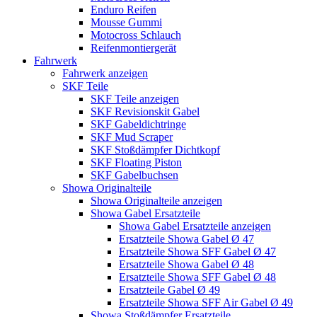
Enduro Reifen
Mousse Gummi
Motocross Schlauch
Reifenmontiergerät
Fahrwerk
Fahrwerk anzeigen
SKF Teile
SKF Teile anzeigen
SKF Revisionskit Gabel
SKF Gabeldichtringe
SKF Mud Scraper
SKF Stoßdämpfer Dichtkopf
SKF Floating Piston
SKF Gabelbuchsen
Showa Originalteile
Showa Originalteile anzeigen
Showa Gabel Ersatzteile
Showa Gabel Ersatzteile anzeigen
Ersatzteile Showa Gabel Ø 47
Ersatzteile Showa SFF Gabel Ø 47
Ersatzteile Showa Gabel Ø 48
Ersatzteile Showa SFF Gabel Ø 48
Ersatzteile Gabel Ø 49
Ersatzteile Showa SFF Air Gabel Ø 49
Showa Stoßdämpfer Ersatzteile