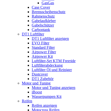
GasGas
Case Cover
Bremsscheibenschutz
Rahmenschutz
Gabelaufkleber
Gabelschützer
Carbontank
DT1 Luftfilter
DT1 Luftfilter anzeigen
EVO Filter
Standard Filter
Airpower Filter
Airpower Kit
Luftfilter-Set KTM Freeride
Luftfilterabdeckung
Luftfilter Öl und Reiniger
Dustcover
DT1 Zubehör
Motor und Tuning
Motor und Tuning anzeigen
iBoost
Wasserpumpen Kit
Reifen
Reifen anzeigen
Motocross Reifen