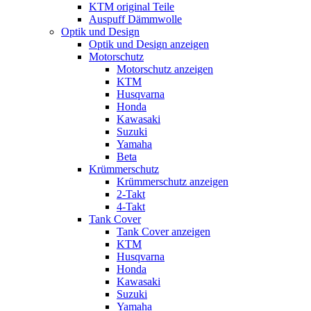
KTM original Teile
Auspuff Dämmwolle
Optik und Design
Optik und Design anzeigen
Motorschutz
Motorschutz anzeigen
KTM
Husqvarna
Honda
Kawasaki
Suzuki
Yamaha
Beta
Krümmerschutz
Krümmerschutz anzeigen
2-Takt
4-Takt
Tank Cover
Tank Cover anzeigen
KTM
Husqvarna
Honda
Kawasaki
Suzuki
Yamaha