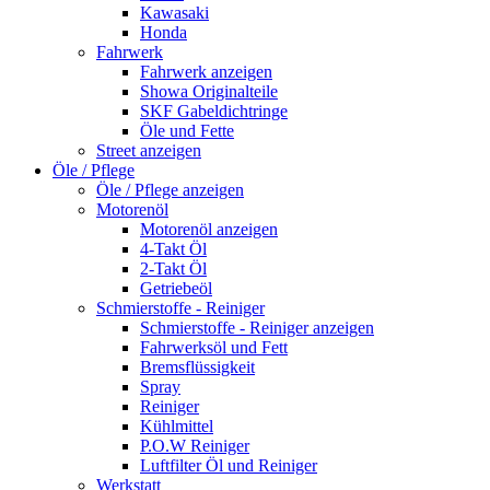
Kawasaki
Honda
Fahrwerk
Fahrwerk anzeigen
Showa Originalteile
SKF Gabeldichtringe
Öle und Fette
Street anzeigen
Öle / Pflege
Öle / Pflege anzeigen
Motorenöl
Motorenöl anzeigen
4-Takt Öl
2-Takt Öl
Getriebeöl
Schmierstoffe - Reiniger
Schmierstoffe - Reiniger anzeigen
Fahrwerksöl und Fett
Bremsflüssigkeit
Spray
Reiniger
Kühlmittel
P.O.W Reiniger
Luftfilter Öl und Reiniger
Werkstatt