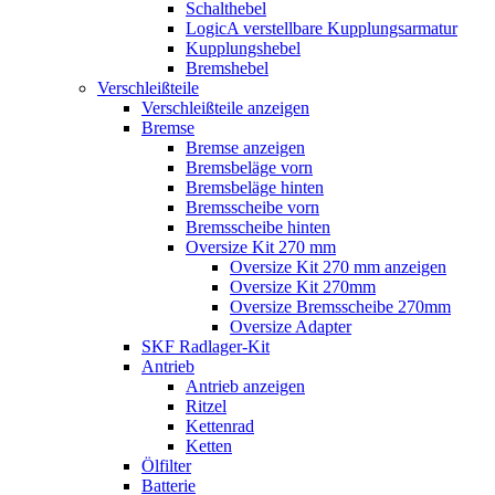
Schalthebel
LogicA verstellbare Kupplungsarmatur
Kupplungshebel
Bremshebel
Verschleißteile
Verschleißteile anzeigen
Bremse
Bremse anzeigen
Bremsbeläge vorn
Bremsbeläge hinten
Bremsscheibe vorn
Bremsscheibe hinten
Oversize Kit 270 mm
Oversize Kit 270 mm anzeigen
Oversize Kit 270mm
Oversize Bremsscheibe 270mm
Oversize Adapter
SKF Radlager-Kit
Antrieb
Antrieb anzeigen
Ritzel
Kettenrad
Ketten
Ölfilter
Batterie