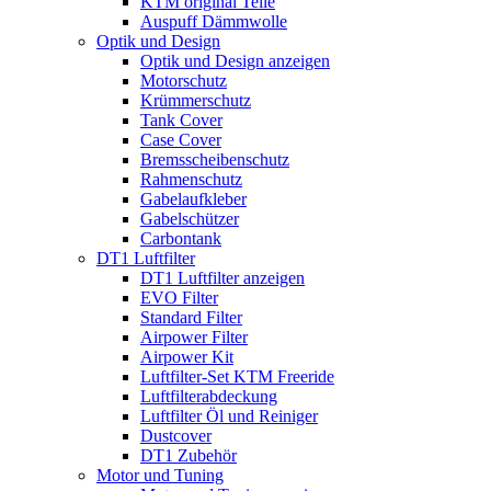
KTM original Teile
Auspuff Dämmwolle
Optik und Design
Optik und Design anzeigen
Motorschutz
Krümmerschutz
Tank Cover
Case Cover
Bremsscheibenschutz
Rahmenschutz
Gabelaufkleber
Gabelschützer
Carbontank
DT1 Luftfilter
DT1 Luftfilter anzeigen
EVO Filter
Standard Filter
Airpower Filter
Airpower Kit
Luftfilter-Set KTM Freeride
Luftfilterabdeckung
Luftfilter Öl und Reiniger
Dustcover
DT1 Zubehör
Motor und Tuning