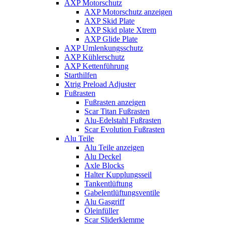
AXP Motorschutz
AXP Motorschutz anzeigen
AXP Skid Plate
AXP Skid plate Xtrem
AXP Glide Plate
AXP Umlenkungsschutz
AXP Kühlerschutz
AXP Kettenführung
Starthilfen
Xtrig Preload Adjuster
Fußrasten
Fußrasten anzeigen
Scar Titan Fußrasten
Alu-Edelstahl Fußrasten
Scar Evolution Fußrasten
Alu Teile
Alu Teile anzeigen
Alu Deckel
Axle Blocks
Halter Kupplungsseil
Tankentlüftung
Gabelentlüftungsventile
Alu Gasgriff
Öleinfüller
Scar Sliderklemme