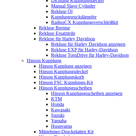
Dichtung Kupplungsdeckel
Manual Slave Cylinder
Rekluse Öl
Kupplungsruckdämpfer
RadiusCX Kupplungsverschleißkit
Rekluse Bremse
Rekluse Ersatzteile
Rekluse für Harley Davidson
Rekluse für Harley Davidson anzeigen
Rekluse EXP für Harley-Davidson
Rekluse TorqDrive für Harley-Davidson
Hinson Kupplung
Hinson Kupplung anzeigen
Hinson Kupplungsdeckel
Hinson Kupplungskorb
Hinson FSC Kupplungs-Kit
Hinson Kupplungsscheiben
Hinson Kupplungsscheiben anzeigen
KTM
Honda
Kawasaki
Suzuki
Yamaha
Husqvarna
Mitnehmer-Druckplatten Kit