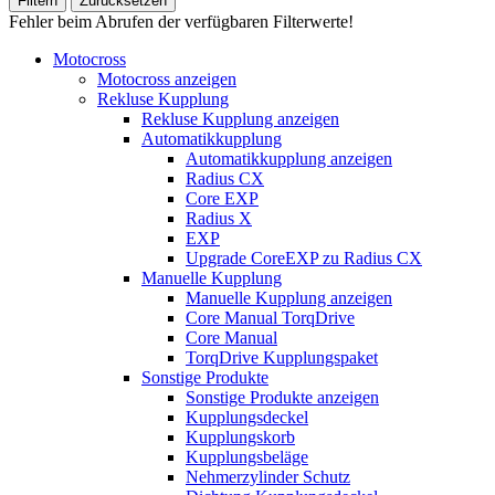
Filtern
Zurücksetzen
Fehler beim Abrufen der verfügbaren Filterwerte!
Motocross
Motocross anzeigen
Rekluse Kupplung
Rekluse Kupplung anzeigen
Automatikkupplung
Automatikkupplung anzeigen
Radius CX
Core EXP
Radius X
EXP
Upgrade CoreEXP zu Radius CX
Manuelle Kupplung
Manuelle Kupplung anzeigen
Core Manual TorqDrive
Core Manual
TorqDrive Kupplungspaket
Sonstige Produkte
Sonstige Produkte anzeigen
Kupplungsdeckel
Kupplungskorb
Kupplungsbeläge
Nehmerzylinder Schutz