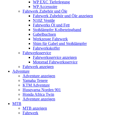
WP EXC Tieferlegung
WP Accessoire
Fahrwerk Zubehör und Öle
Fahrwerk Zubehör und Öle anzeigen
N10Z Ventile
Fahrwerks Öl und Fett
Stoßdämpfer Kolbenringband
Gabelbuchsen
Werkzeuge Fahrwerk
Shim für Gabel und Stoßdämpfer
Fahrwerkskoffer
Fahrwerksservice
Fahrwerksservice anzeigen
Motorrad Fahrwerksservice
Fahrwerk anzeigen
Adventure
Adventure anzeigen
Yamaha Tenere
KTM Adventure
Husqvarna Norden 901
Honda Africa Twin
Adventure anzeigen
MTB
MTB anzeigen
Fahrwerk