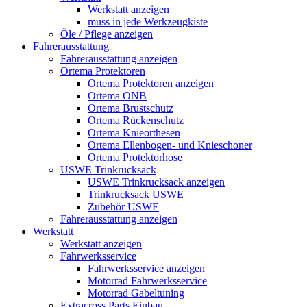
Werkstatt anzeigen
muss in jede Werkzeugkiste
Öle / Pflege anzeigen
Fahrerausstattung
Fahrerausstattung anzeigen
Ortema Protektoren
Ortema Protektoren anzeigen
Ortema ONB
Ortema Brustschutz
Ortema Rückenschutz
Ortema Knieorthesen
Ortema Ellenbogen- und Knieschoner
Ortema Protektorhose
USWE Trinkrucksack
USWE Trinkrucksack anzeigen
Trinkrucksack USWE
Zubehör USWE
Fahrerausstattung anzeigen
Werkstatt
Werkstatt anzeigen
Fahrwerksservice
Fahrwerksservice anzeigen
Motorrad Fahrwerksservice
Motorrad Gabeltuning
Extracross Parts Einbau