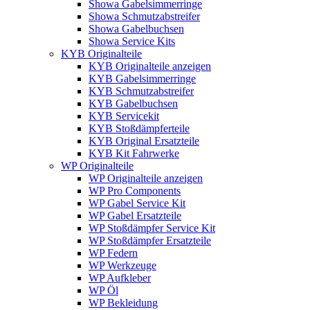
Showa Gabelsimmerringe
Showa Schmutzabstreifer
Showa Gabelbuchsen
Showa Service Kits
KYB Originalteile
KYB Originalteile anzeigen
KYB Gabelsimmerringe
KYB Schmutzabstreifer
KYB Gabelbuchsen
KYB Servicekit
KYB Stoßdämpferteile
KYB Original Ersatzteile
KYB Kit Fahrwerke
WP Originalteile
WP Originalteile anzeigen
WP Pro Components
WP Gabel Service Kit
WP Gabel Ersatzteile
WP Stoßdämpfer Service Kit
WP Stoßdämpfer Ersatzteile
WP Federn
WP Werkzeuge
WP Aufkleber
WP Öl
WP Bekleidung