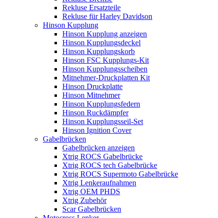
Rekluse Ersatzteile
Rekluse für Harley Davidson
Hinson Kupplung
Hinson Kupplung anzeigen
Hinson Kupplungsdeckel
Hinson Kupplungskorb
Hinson FSC Kupplungs-Kit
Hinson Kupplungsscheiben
Mitnehmer-Druckplatten Kit
Hinson Druckplatte
Hinson Mitnehmer
Hinson Kupplungsfedern
Hinson Ruckdämpfer
Hinson Kupplungsseil-Set
Hinson Ignition Cover
Gabelbrücken
Gabelbrücken anzeigen
Xtrig ROCS Gabelbrücke
Xtrig ROCS tech Gabelbrücke
Xtrig ROCS Supermoto Gabelbrücke
Xtrig Lenkeraufnahmen
Xtrig OEM PHDS
Xtrig Zubehör
Scar Gabelbrücken
Motocross Lenker