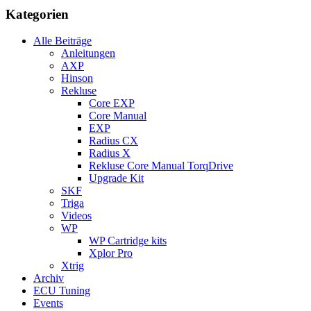
Kategorien
Alle Beiträge
Anleitungen
AXP
Hinson
Rekluse
Core EXP
Core Manual
EXP
Radius CX
Radius X
Rekluse Core Manual TorqDrive
Upgrade Kit
SKF
Triga
Videos
WP
WP Cartridge kits
Xplor Pro
Xtrig
Archiv
ECU Tuning
Events