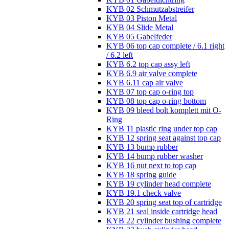
KYB 02 Schmutzabstreifer
KYB 03 Piston Metal
KYB 04 Slide Metal
KYB 05 Gabelfeder
KYB 06 top cap complete / 6.1 right
/ 6.2 left
KYB 6.2 top cap assy left
KYB 6.9 air valve complete
KYB 6.11 cap air valve
KYB 07 top cap o-ring top
KYB 08 top cap o-ring bottom
KYB 09 bleed bolt komplett mit O-
Ring
KYB 11 plastic ring under top cap
KYB 12 spring seat against top cap
KYB 13 bump rubber
KYB 14 bump rubber washer
KYB 16 nut next to top cap
KYB 18 spring guide
KYB 19 cylinder head complete
KYB 19.1 check valve
KYB 20 spring seat top of cartridge
KYB 21 seal inside cartridge head
KYB 22 cylinder bushing complete