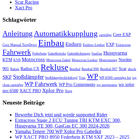
Scar Racing
Xact Pro
Schlagwörter
Automatikkupplung
Anleitung
Core EXP
cartridge
Einbau
Enduro
EXP
Core Manual TorqDrive
Enduro Lenker
Extracross
Fahrwerk
Husqvarna
Federbein
Gabelbrücke
Gabeldichtringe
GasGas
Motocross
KTM
Norden
KYB
Motocross Gabel
Motocross Lenker
Motortuning
Rekluse
901
Radius CX
Scar
Rabatt
Renthal
Renthal 996
Renthal 997
shock
WP
Stoßdämpfer
SKF
Stoßdämpferdichtkopf
Trax
WP 6500 cartridge kit
wp
WP Fahrwerk
WP Pro Components
wp xplor
close cartridge
wp suspension
Xplor Pro
pro 6500
XACT PRO
Xtrig
Neueste Beiträge
Bewerbe Dich jetzt und werde supported Rider
Extracross Stage 2 ECU Tuning TBI KTM EXC 300,
Husqvarna TE 300, GasGas EC 300 2024-2026
Yamaha Tenere 700 WP Xplor Pro Gabelkit
WP XACT PRO 8950 Federbein KTM SXF 2023 – 2025