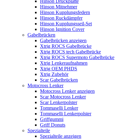
Hinson Druckplatte
Hinson Mitnehmer
Hinson Kupplungsfedern
Hinson Ruckdämpfer
Hinson Kupplungsseil-Set
Hinson Ignition Cover
Gabelbrücken
Gabelbrücken anzeigen
Xtrig ROCS Gabelbrücke
Xtrig ROCS tech Gabelbrücke
Xtrig ROCS Supermoto Gabelbrücke
Xtrig Lenkeraufnahmen
Xtrig OEM PHDS
Xtrig Zubehör
Scar Gabelbrücken
Motocross Lenker
Motocross Lenker anzeigen
Scar Motocross Lenker
Scar Lenkerpolster
Tommaselli Lenker
Tommaselli Lenkerpolster
Griffgummi
Griff Donuts
Spezialteile
Spezialteile anzeigen