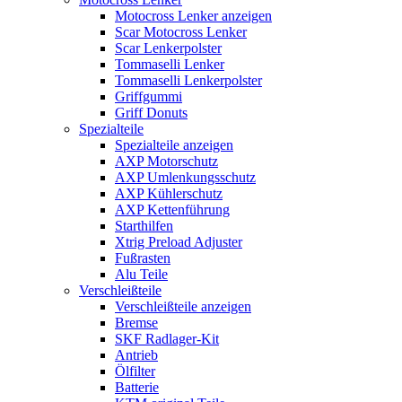
Motocross Lenker anzeigen
Scar Motocross Lenker
Scar Lenkerpolster
Tommaselli Lenker
Tommaselli Lenkerpolster
Griffgummi
Griff Donuts
Spezialteile
Spezialteile anzeigen
AXP Motorschutz
AXP Umlenkungsschutz
AXP Kühlerschutz
AXP Kettenführung
Starthilfen
Xtrig Preload Adjuster
Fußrasten
Alu Teile
Verschleißteile
Verschleißteile anzeigen
Bremse
SKF Radlager-Kit
Antrieb
Ölfilter
Batterie