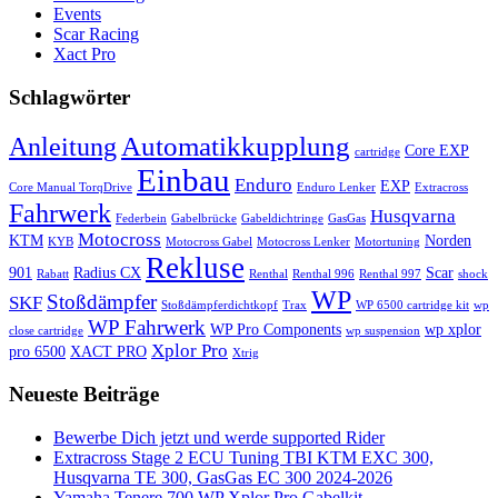
Events
Scar Racing
Xact Pro
Schlagwörter
Automatikkupplung
Anleitung
Core EXP
cartridge
Einbau
Enduro
EXP
Core Manual TorqDrive
Enduro Lenker
Extracross
Fahrwerk
Husqvarna
Federbein
Gabelbrücke
Gabeldichtringe
GasGas
Motocross
KTM
Norden
KYB
Motocross Gabel
Motocross Lenker
Motortuning
Rekluse
901
Radius CX
Scar
Rabatt
Renthal
Renthal 996
Renthal 997
shock
WP
Stoßdämpfer
SKF
Stoßdämpferdichtkopf
Trax
WP 6500 cartridge kit
wp
WP Fahrwerk
WP Pro Components
wp xplor
close cartridge
wp suspension
Xplor Pro
pro 6500
XACT PRO
Xtrig
Neueste Beiträge
Bewerbe Dich jetzt und werde supported Rider
Extracross Stage 2 ECU Tuning TBI KTM EXC 300,
Husqvarna TE 300, GasGas EC 300 2024-2026
Yamaha Tenere 700 WP Xplor Pro Gabelkit