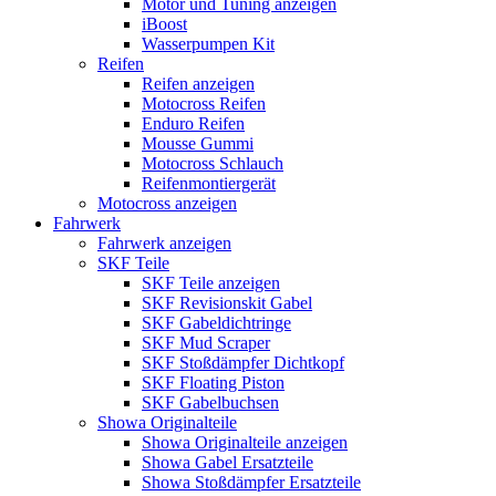
Motor und Tuning anzeigen
iBoost
Wasserpumpen Kit
Reifen
Reifen anzeigen
Motocross Reifen
Enduro Reifen
Mousse Gummi
Motocross Schlauch
Reifenmontiergerät
Motocross anzeigen
Fahrwerk
Fahrwerk anzeigen
SKF Teile
SKF Teile anzeigen
SKF Revisionskit Gabel
SKF Gabeldichtringe
SKF Mud Scraper
SKF Stoßdämpfer Dichtkopf
SKF Floating Piston
SKF Gabelbuchsen
Showa Originalteile
Showa Originalteile anzeigen
Showa Gabel Ersatzteile
Showa Stoßdämpfer Ersatzteile