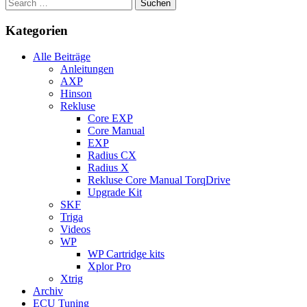
Kategorien
Alle Beiträge
Anleitungen
AXP
Hinson
Rekluse
Core EXP
Core Manual
EXP
Radius CX
Radius X
Rekluse Core Manual TorqDrive
Upgrade Kit
SKF
Triga
Videos
WP
WP Cartridge kits
Xplor Pro
Xtrig
Archiv
ECU Tuning