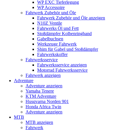
WP EXC Tieferlegung
WP Accessoire
Fahrwerk Zubehör und Öle
Fahrwerk Zubehör und Öle anzeigen
N10Z Ventile
Fahrwerks Öl und Fett
Stoßdämpfer Kolbenringband
Gabelbuchsen
Werkzeuge Fahrwerk
Shim für Gabel und Stoßdämpfer
Fahrwerkskoffer
Fahrwerksservice
Fahrwerksservice anzeigen
Motorrad Fahrwerksservice
Fahrwerk anzeigen
Adventure
Adventure anzeigen
Yamaha Tenere
KTM Adventure
Husqvarna Norden 901
Honda Africa Twin
Adventure anzeigen
MTB
MTB anzeigen
Fahrwerk