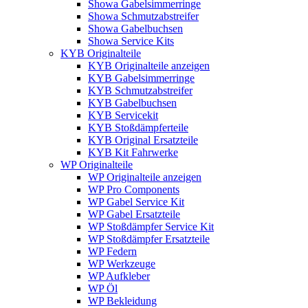
Showa Gabelsimmerringe
Showa Schmutzabstreifer
Showa Gabelbuchsen
Showa Service Kits
KYB Originalteile
KYB Originalteile anzeigen
KYB Gabelsimmerringe
KYB Schmutzabstreifer
KYB Gabelbuchsen
KYB Servicekit
KYB Stoßdämpferteile
KYB Original Ersatzteile
KYB Kit Fahrwerke
WP Originalteile
WP Originalteile anzeigen
WP Pro Components
WP Gabel Service Kit
WP Gabel Ersatzteile
WP Stoßdämpfer Service Kit
WP Stoßdämpfer Ersatzteile
WP Federn
WP Werkzeuge
WP Aufkleber
WP Öl
WP Bekleidung