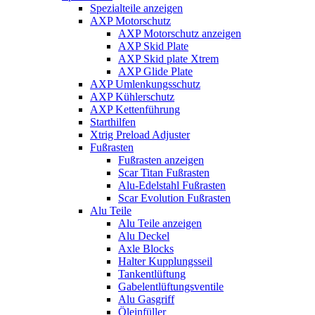
Spezialteile anzeigen
AXP Motorschutz
AXP Motorschutz anzeigen
AXP Skid Plate
AXP Skid plate Xtrem
AXP Glide Plate
AXP Umlenkungsschutz
AXP Kühlerschutz
AXP Kettenführung
Starthilfen
Xtrig Preload Adjuster
Fußrasten
Fußrasten anzeigen
Scar Titan Fußrasten
Alu-Edelstahl Fußrasten
Scar Evolution Fußrasten
Alu Teile
Alu Teile anzeigen
Alu Deckel
Axle Blocks
Halter Kupplungsseil
Tankentlüftung
Gabelentlüftungsventile
Alu Gasgriff
Öleinfüller