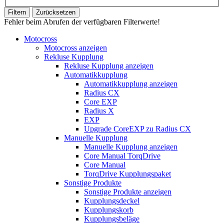
Filtern
Zurücksetzen
Fehler beim Abrufen der verfügbaren Filterwerte!
Motocross
Motocross anzeigen
Rekluse Kupplung
Rekluse Kupplung anzeigen
Automatikkupplung
Automatikkupplung anzeigen
Radius CX
Core EXP
Radius X
EXP
Upgrade CoreEXP zu Radius CX
Manuelle Kupplung
Manuelle Kupplung anzeigen
Core Manual TorqDrive
Core Manual
TorqDrive Kupplungspaket
Sonstige Produkte
Sonstige Produkte anzeigen
Kupplungsdeckel
Kupplungskorb
Kupplungsbeläge