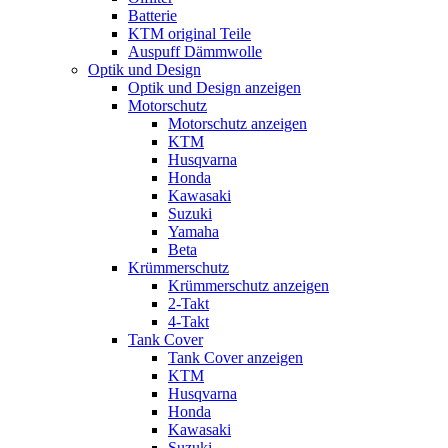
Batterie
KTM original Teile
Auspuff Dämmwolle
Optik und Design
Optik und Design anzeigen
Motorschutz
Motorschutz anzeigen
KTM
Husqvarna
Honda
Kawasaki
Suzuki
Yamaha
Beta
Krümmerschutz
Krümmerschutz anzeigen
2-Takt
4-Takt
Tank Cover
Tank Cover anzeigen
KTM
Husqvarna
Honda
Kawasaki
Suzuki