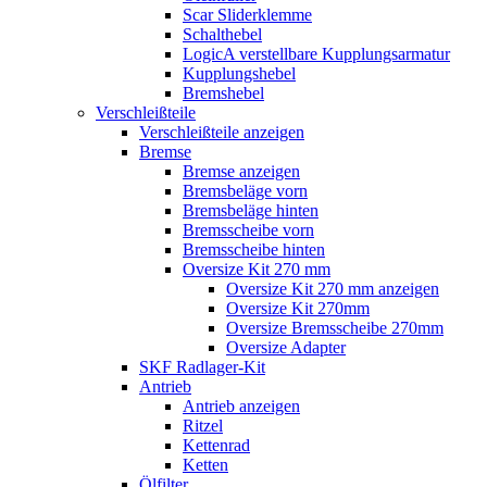
Scar Sliderklemme
Schalthebel
LogicA verstellbare Kupplungsarmatur
Kupplungshebel
Bremshebel
Verschleißteile
Verschleißteile anzeigen
Bremse
Bremse anzeigen
Bremsbeläge vorn
Bremsbeläge hinten
Bremsscheibe vorn
Bremsscheibe hinten
Oversize Kit 270 mm
Oversize Kit 270 mm anzeigen
Oversize Kit 270mm
Oversize Bremsscheibe 270mm
Oversize Adapter
SKF Radlager-Kit
Antrieb
Antrieb anzeigen
Ritzel
Kettenrad
Ketten
Ölfilter