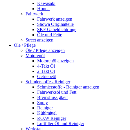
Kawasaki
Honda
Fahrwerk
Fahrwerk anzeigen
Showa Originalteile
SKF Gabeldichtringe
Öle und Fette
Street anzeigen
Öle / Pflege
Öle / Pflege anzeigen
Motorenöl
Motorenöl anzeigen
4-Takt Öl
2-Takt Öl
Getriebeöl
Schmierstoffe - Reiniger
Schmierstoffe - Reiniger anzeigen
Fahrwerksöl und Fett
Bremsflüssigkeit
Spray
Reiniger
Kühlmittel
P.O.W Reiniger
Luftfilter Öl und Reiniger
Werkstatt