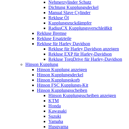
Nehmerzylinder Schutz
Dichtung Kupplungsdeckel
Manual Slave Cylinder
Rekluse Öl
Kupplungsruckdämpfer
RadiusCX Kupplungsverschleißkit
Rekluse Bremse
Rekluse Ersatzteile
Rekluse für Harley Davidson
Rekluse für Harley Davidson anzeigen
Rekluse EXP für Harley-Davidson
Rekluse TorqDrive für Harley-Davidson
Hinson Kupplung
Hinson Kupplung anzeigen
Hinson Kupplungsdeckel
Hinson Kupplungskorb
Hinson FSC Kupplungs-Kit
Hinson Kupplungsscheiben
Hinson Kupplungsscheiben anzeigen
KTM
Honda
Kawasaki
Suzuki
Yamaha
Husqvarna