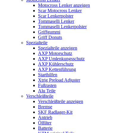
Motocross Lenker anzeigen
Scar Motocross Lenker
Scar Lenkerpolster
Tommaselli Lenker
Tommaselli Lenkerpolster
Griffgummi
Griff Donuts
Spezialteile
Spezialteile anzeigen
AXP Motorschutz
AXP Umlenkungsschutz
AXP Kühlerschutz
AXP Kettenführung
Starthilfen
Xtrig Preload Adjuster
Fußrasten
Alu Teile
Verschleißteile
Verschleißteile anzeigen
Bremse
SKF Radlager-Kit
Antrieb
Ölfilter
Batterie