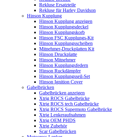
Rekluse Ersatzteile
Rekluse für Harley Davidson
Hinson Kupplung
Hinson Kupplung anzeigen
Hinson Kupplungsdeckel
Hinson Kupplungskorb
Hinson FSC Kupplungs-Kit
Hinson Kupplungsscheiben
Mitnehmer-Druckplatten Kit
Hinson Druckplatte
Hinson Mitnehmer
Hinson Kupplungsfedern
Hinson Ruckdämpfer
Hinson Kupplungsseil-Set
Hinson Ignition Cover
Gabelbrücken
Gabelbrücken anzeigen
Xtrig ROCS Gabelbrücke
Xtrig ROCS tech Gabelbrücke
Xtrig ROCS Supermoto Gabelbrücke
Xtrig Lenkeraufnahmen
Xtrig OEM PHDS
Xtrig Zubehör
Scar Gabelbrücken
Motocross Lenker