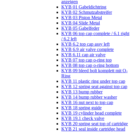
anzeigen
KYB 01 Gabeldichtring
KYB 02 Schmutzabstreifer
KYB 03 Piston Metal
KYB 04 Slide Metal
KYB 05 Gabelfeder
KYB 06 top cap complete / 6.1 right
/ 6.2 left
KYB 6.2 top cap assy left
KYB 6.9 air valve complete
KYB 6.11 cap air valve
KYB 07 top cap o-ring top
KYB 08 top cap o-ring bottom
KYB 09 bleed bolt komplett mit O-
Ring
KYB 11 plastic ring under top cap
KYB 12 spring seat against top cap
KYB 13 bump rubber
KYB 14 bump rubber washer
KYB 16 nut next to top cap
KYB 18 spring guide
KYB 19 cylinder head complete
KYB 19.1 check valve
KYB 20 spring seat top of cartridge
KYB 21 seal inside cartridge head