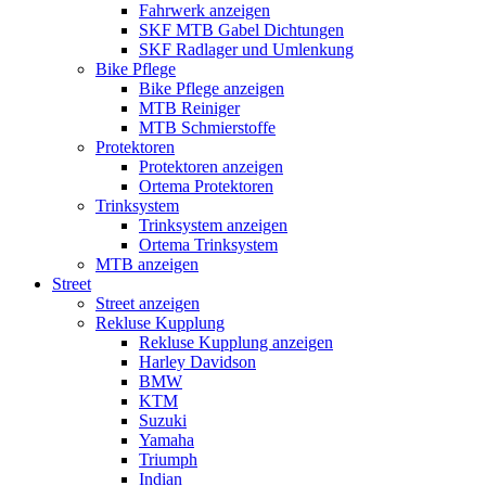
Fahrwerk anzeigen
SKF MTB Gabel Dichtungen
SKF Radlager und Umlenkung
Bike Pflege
Bike Pflege anzeigen
MTB Reiniger
MTB Schmierstoffe
Protektoren
Protektoren anzeigen
Ortema Protektoren
Trinksystem
Trinksystem anzeigen
Ortema Trinksystem
MTB anzeigen
Street
Street anzeigen
Rekluse Kupplung
Rekluse Kupplung anzeigen
Harley Davidson
BMW
KTM
Suzuki
Yamaha
Triumph
Indian