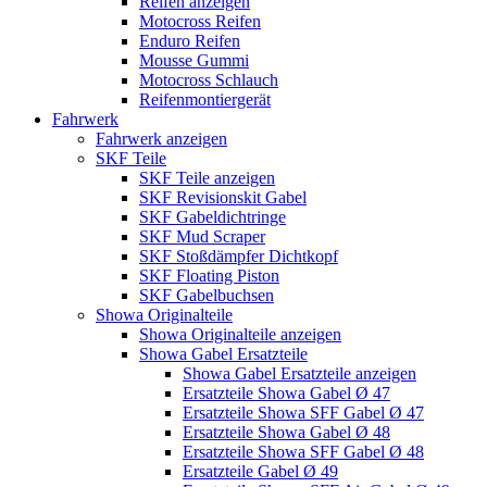
Reifen anzeigen
Motocross Reifen
Enduro Reifen
Mousse Gummi
Motocross Schlauch
Reifenmontiergerät
Fahrwerk
Fahrwerk anzeigen
SKF Teile
SKF Teile anzeigen
SKF Revisionskit Gabel
SKF Gabeldichtringe
SKF Mud Scraper
SKF Stoßdämpfer Dichtkopf
SKF Floating Piston
SKF Gabelbuchsen
Showa Originalteile
Showa Originalteile anzeigen
Showa Gabel Ersatzteile
Showa Gabel Ersatzteile anzeigen
Ersatzteile Showa Gabel Ø 47
Ersatzteile Showa SFF Gabel Ø 47
Ersatzteile Showa Gabel Ø 48
Ersatzteile Showa SFF Gabel Ø 48
Ersatzteile Gabel Ø 49