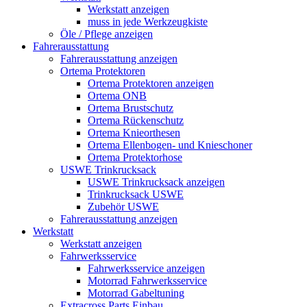
Werkstatt anzeigen
muss in jede Werkzeugkiste
Öle / Pflege anzeigen
Fahrerausstattung
Fahrerausstattung anzeigen
Ortema Protektoren
Ortema Protektoren anzeigen
Ortema ONB
Ortema Brustschutz
Ortema Rückenschutz
Ortema Knieorthesen
Ortema Ellenbogen- und Knieschoner
Ortema Protektorhose
USWE Trinkrucksack
USWE Trinkrucksack anzeigen
Trinkrucksack USWE
Zubehör USWE
Fahrerausstattung anzeigen
Werkstatt
Werkstatt anzeigen
Fahrwerksservice
Fahrwerksservice anzeigen
Motorrad Fahrwerksservice
Motorrad Gabeltuning
Extracross Parts Einbau