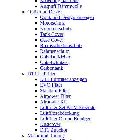
KTM original Teile
Auspuff Dämmwolle
Optik und Design
Optik und Design anzeigen
Motorschutz
Krümmerschutz
Tank Cover
Case Cover
Bremsscheibenschutz
Rahmenschutz
Gabelaufkleber
Gabelschützer
Carbontank
DT1 Luftfilter
DT1 Luftfilter anzeigen
EVO Filter
Standard Filter
Airpower Filter
Airpower Kit
Luftfilter-Set KTM Freeride
Luftfilterabdeckung
Luftfilter Öl und Reiniger
Dustcover
DT1 Zubehör
Motor und Tuning