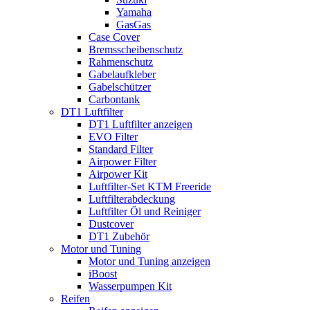
Yamaha
GasGas
Case Cover
Bremsscheibenschutz
Rahmenschutz
Gabelaufkleber
Gabelschützer
Carbontank
DT1 Luftfilter
DT1 Luftfilter anzeigen
EVO Filter
Standard Filter
Airpower Filter
Airpower Kit
Luftfilter-Set KTM Freeride
Luftfilterabdeckung
Luftfilter Öl und Reiniger
Dustcover
DT1 Zubehör
Motor und Tuning
Motor und Tuning anzeigen
iBoost
Wasserpumpen Kit
Reifen