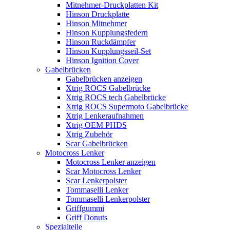
Mitnehmer-Druckplatten Kit
Hinson Druckplatte
Hinson Mitnehmer
Hinson Kupplungsfedern
Hinson Ruckdämpfer
Hinson Kupplungsseil-Set
Hinson Ignition Cover
Gabelbrücken
Gabelbrücken anzeigen
Xtrig ROCS Gabelbrücke
Xtrig ROCS tech Gabelbrücke
Xtrig ROCS Supermoto Gabelbrücke
Xtrig Lenkeraufnahmen
Xtrig OEM PHDS
Xtrig Zubehör
Scar Gabelbrücken
Motocross Lenker
Motocross Lenker anzeigen
Scar Motocross Lenker
Scar Lenkerpolster
Tommaselli Lenker
Tommaselli Lenkerpolster
Griffgummi
Griff Donuts
Spezialteile