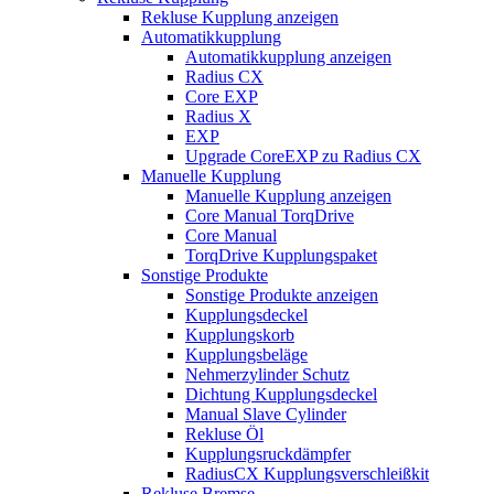
Rekluse Kupplung anzeigen
Automatikkupplung
Automatikkupplung anzeigen
Radius CX
Core EXP
Radius X
EXP
Upgrade CoreEXP zu Radius CX
Manuelle Kupplung
Manuelle Kupplung anzeigen
Core Manual TorqDrive
Core Manual
TorqDrive Kupplungspaket
Sonstige Produkte
Sonstige Produkte anzeigen
Kupplungsdeckel
Kupplungskorb
Kupplungsbeläge
Nehmerzylinder Schutz
Dichtung Kupplungsdeckel
Manual Slave Cylinder
Rekluse Öl
Kupplungsruckdämpfer
RadiusCX Kupplungsverschleißkit
Rekluse Bremse