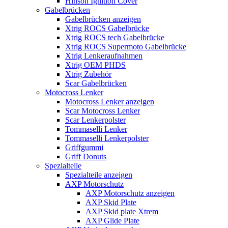
Hinson Ignition Cover
Gabelbrücken
Gabelbrücken anzeigen
Xtrig ROCS Gabelbrücke
Xtrig ROCS tech Gabelbrücke
Xtrig ROCS Supermoto Gabelbrücke
Xtrig Lenkeraufnahmen
Xtrig OEM PHDS
Xtrig Zubehör
Scar Gabelbrücken
Motocross Lenker
Motocross Lenker anzeigen
Scar Motocross Lenker
Scar Lenkerpolster
Tommaselli Lenker
Tommaselli Lenkerpolster
Griffgummi
Griff Donuts
Spezialteile
Spezialteile anzeigen
AXP Motorschutz
AXP Motorschutz anzeigen
AXP Skid Plate
AXP Skid plate Xtrem
AXP Glide Plate