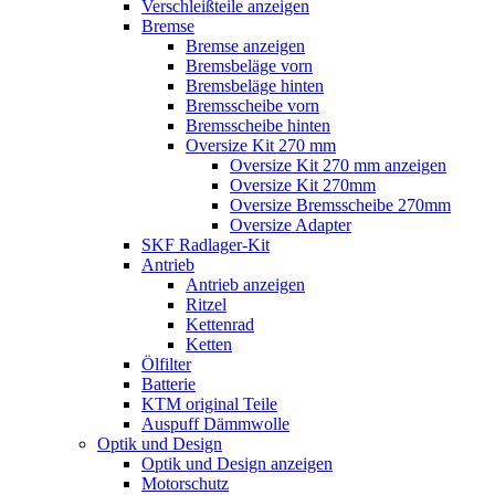
Verschleißteile anzeigen
Bremse
Bremse anzeigen
Bremsbeläge vorn
Bremsbeläge hinten
Bremsscheibe vorn
Bremsscheibe hinten
Oversize Kit 270 mm
Oversize Kit 270 mm anzeigen
Oversize Kit 270mm
Oversize Bremsscheibe 270mm
Oversize Adapter
SKF Radlager-Kit
Antrieb
Antrieb anzeigen
Ritzel
Kettenrad
Ketten
Ölfilter
Batterie
KTM original Teile
Auspuff Dämmwolle
Optik und Design
Optik und Design anzeigen
Motorschutz