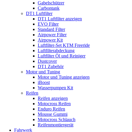
Gabelschützer
Carbontank
DT1 Luftfilter
DT1 Luftfilter anzeigen
EVO Filter
Standard Filter
Airpower Filter
Airpower Kit
Luftfilter-Set KTM Freeride
Luftfilterabdeckung
Luftfilter Öl und Reiniger
Dustcover
DT1 Zubehör
Motor und Tuning
Motor und Tuning anzeigen
iBoost
Wasserpumpen Kit
Reifen
Reifen anzeigen
Motocross Reifen
Enduro Reifen
Mousse Gummi
Motocross Schlauch
Reifenmontiergerät
Fahrwerk