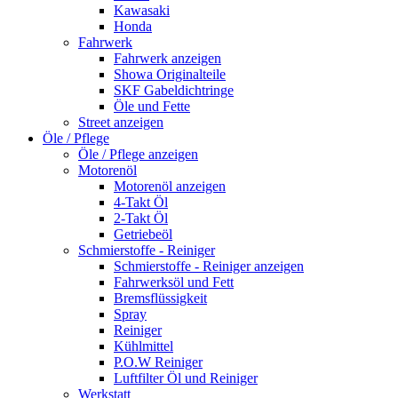
Kawasaki
Honda
Fahrwerk
Fahrwerk anzeigen
Showa Originalteile
SKF Gabeldichtringe
Öle und Fette
Street anzeigen
Öle / Pflege
Öle / Pflege anzeigen
Motorenöl
Motorenöl anzeigen
4-Takt Öl
2-Takt Öl
Getriebeöl
Schmierstoffe - Reiniger
Schmierstoffe - Reiniger anzeigen
Fahrwerksöl und Fett
Bremsflüssigkeit
Spray
Reiniger
Kühlmittel
P.O.W Reiniger
Luftfilter Öl und Reiniger
Werkstatt