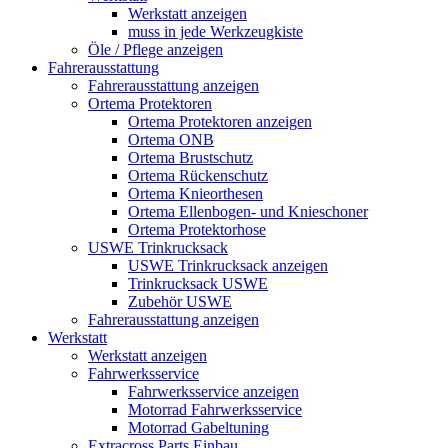
Werkstatt anzeigen
muss in jede Werkzeugkiste
Öle / Pflege anzeigen
Fahrerausstattung
Fahrerausstattung anzeigen
Ortema Protektoren
Ortema Protektoren anzeigen
Ortema ONB
Ortema Brustschutz
Ortema Rückenschutz
Ortema Knieorthesen
Ortema Ellenbogen- und Knieschoner
Ortema Protektorhose
USWE Trinkrucksack
USWE Trinkrucksack anzeigen
Trinkrucksack USWE
Zubehör USWE
Fahrerausstattung anzeigen
Werkstatt
Werkstatt anzeigen
Fahrwerksservice
Fahrwerksservice anzeigen
Motorrad Fahrwerksservice
Motorrad Gabeltuning
Extracross Parts Einbau