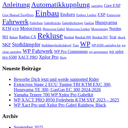
Automatikkupplung
Anleitung
Core EXP
cartridge
Einbau
Enduro
EXP
Core Manual TorqDrive
Enduro Lenker
Extracross
Fahrwerk
Husqvarna
Federbein
Gabelbrücke
Gabeldichtringe
GasGas
Motocross
KTM
Norden
KYB
Motocross Gabel
Motocross Lenker
Motortuning
Rekluse
901
Radius CX
Scar
Rabatt
Renthal
Renthal 996
Renthal 997
shock
WP
Stoßdämpfer
SKF
Stoßdämpferdichtkopf
Trax
WP 6500 cartridge kit
wp
WP Fahrwerk
WP Pro Components
wp xplor
close cartridge
wp suspension
Xplor Pro
pro 6500
XACT PRO
Xtrig
Neueste Beiträge
Bewerbe Dich jetzt und werde supported Rider
Extracross Stage 2 ECU Tuning TBI KTM EXC 300,
Husqvarna TE 300, GasGas EC 300 2024-2026
Yamaha Tenere 700 WP Xplor Pro Gabelkit
WP XACT PRO 8950 Federbein KTM SXF 2023 – 2025
WP Xact Pro und Xplor Pro Gabel Rainbow Black
Archiv
September 2025