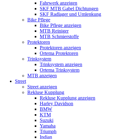
Fahrwerk anzeigen
SKF MTB Gabel Dichtungen
SKF Radlager und Umlenkung
Bike Pflege
Bike Pflege anzeigen
MTB Reiniger
MTB Schmierstoffe
Protektoren
Protektoren anzeigen
Ortema Protektoren
Trinksystem
Trinksystem anzeigen
Ortema Trinksystem
MTB anzeigen
Street
Street anzeigen
Rekluse Kupplung
Rekluse Kupplung anzeigen
Harley Davidson
BMW
KTM
Suzuki
Yamaha
Triumph
Indian