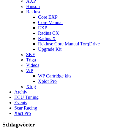
AXP
Hinson
Rekluse
Core EXP
Core Manual
EXP
Radius CX
Radius X
Rekluse Core Manual TorqDrive
Upgrade Kit
SKF
Triga
Videos
WP
WP Cartridge kits
Xplor Pro
Xtrig
Archiv
ECU Tuning
Events
Scar Racing
Xact Pro
Schlagwörter