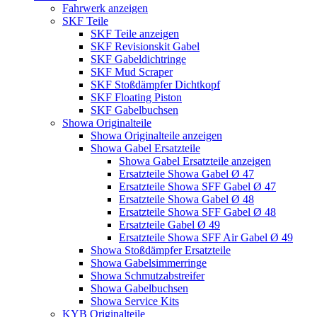
Fahrwerk anzeigen
SKF Teile
SKF Teile anzeigen
SKF Revisionskit Gabel
SKF Gabeldichtringe
SKF Mud Scraper
SKF Stoßdämpfer Dichtkopf
SKF Floating Piston
SKF Gabelbuchsen
Showa Originalteile
Showa Originalteile anzeigen
Showa Gabel Ersatzteile
Showa Gabel Ersatzteile anzeigen
Ersatzteile Showa Gabel Ø 47
Ersatzteile Showa SFF Gabel Ø 47
Ersatzteile Showa Gabel Ø 48
Ersatzteile Showa SFF Gabel Ø 48
Ersatzteile Gabel Ø 49
Ersatzteile Showa SFF Air Gabel Ø 49
Showa Stoßdämpfer Ersatzteile
Showa Gabelsimmerringe
Showa Schmutzabstreifer
Showa Gabelbuchsen
Showa Service Kits
KYB Originalteile