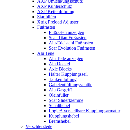
AXP Umlenkungsschutz
AXP Kühlerschutz
AXP Kettenführung
Starthilfen
Xtrig Preload Adjuster
Fußrasten
Fußrasten anzeigen
Scar Titan Fußrasten
Alu-Edelstahl Fußrasten
Scar Evolution Fußrasten
Alu Teile
Alu Teile anzeigen
Alu Deckel
Axle Blocks
Halter Kupplungsseil
Tankentlüftung
Gabelentlüftungsventile
Alu Gasgriff
Öleinfüller
Scar Sliderklemme
Schalthebel
LogicA verstellbare Kupplungsarmatur
Kupplungshebel
Bremshebel
Verschleißteile