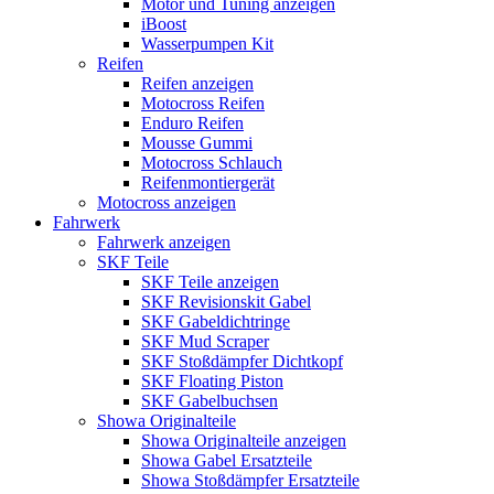
Motor und Tuning anzeigen
iBoost
Wasserpumpen Kit
Reifen
Reifen anzeigen
Motocross Reifen
Enduro Reifen
Mousse Gummi
Motocross Schlauch
Reifenmontiergerät
Motocross anzeigen
Fahrwerk
Fahrwerk anzeigen
SKF Teile
SKF Teile anzeigen
SKF Revisionskit Gabel
SKF Gabeldichtringe
SKF Mud Scraper
SKF Stoßdämpfer Dichtkopf
SKF Floating Piston
SKF Gabelbuchsen
Showa Originalteile
Showa Originalteile anzeigen
Showa Gabel Ersatzteile
Showa Stoßdämpfer Ersatzteile