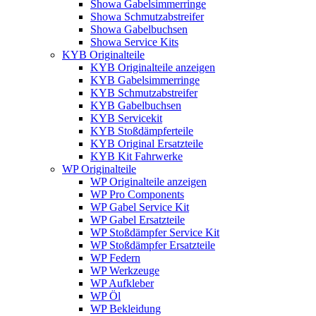
Showa Gabelsimmerringe
Showa Schmutzabstreifer
Showa Gabelbuchsen
Showa Service Kits
KYB Originalteile
KYB Originalteile anzeigen
KYB Gabelsimmerringe
KYB Schmutzabstreifer
KYB Gabelbuchsen
KYB Servicekit
KYB Stoßdämpferteile
KYB Original Ersatzteile
KYB Kit Fahrwerke
WP Originalteile
WP Originalteile anzeigen
WP Pro Components
WP Gabel Service Kit
WP Gabel Ersatzteile
WP Stoßdämpfer Service Kit
WP Stoßdämpfer Ersatzteile
WP Federn
WP Werkzeuge
WP Aufkleber
WP Öl
WP Bekleidung