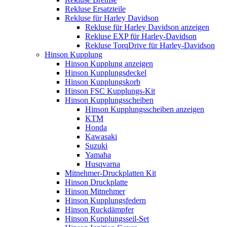
Rekluse Ersatzteile
Rekluse für Harley Davidson
Rekluse für Harley Davidson anzeigen
Rekluse EXP für Harley-Davidson
Rekluse TorqDrive für Harley-Davidson
Hinson Kupplung
Hinson Kupplung anzeigen
Hinson Kupplungsdeckel
Hinson Kupplungskorb
Hinson FSC Kupplungs-Kit
Hinson Kupplungsscheiben
Hinson Kupplungsscheiben anzeigen
KTM
Honda
Kawasaki
Suzuki
Yamaha
Husqvarna
Mitnehmer-Druckplatten Kit
Hinson Druckplatte
Hinson Mitnehmer
Hinson Kupplungsfedern
Hinson Ruckdämpfer
Hinson Kupplungsseil-Set