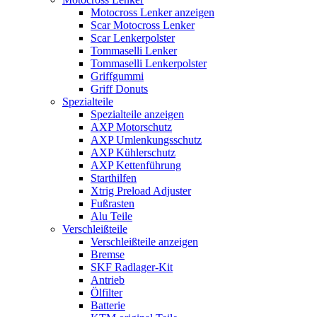
Motocross Lenker anzeigen
Scar Motocross Lenker
Scar Lenkerpolster
Tommaselli Lenker
Tommaselli Lenkerpolster
Griffgummi
Griff Donuts
Spezialteile
Spezialteile anzeigen
AXP Motorschutz
AXP Umlenkungsschutz
AXP Kühlerschutz
AXP Kettenführung
Starthilfen
Xtrig Preload Adjuster
Fußrasten
Alu Teile
Verschleißteile
Verschleißteile anzeigen
Bremse
SKF Radlager-Kit
Antrieb
Ölfilter
Batterie