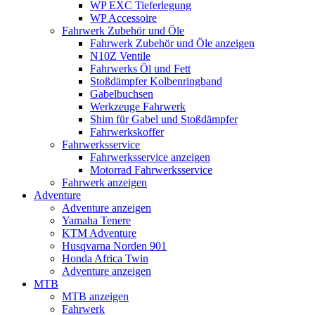
WP EXC Tieferlegung
WP Accessoire
Fahrwerk Zubehör und Öle
Fahrwerk Zubehör und Öle anzeigen
N10Z Ventile
Fahrwerks Öl und Fett
Stoßdämpfer Kolbenringband
Gabelbuchsen
Werkzeuge Fahrwerk
Shim für Gabel und Stoßdämpfer
Fahrwerkskoffer
Fahrwerksservice
Fahrwerksservice anzeigen
Motorrad Fahrwerksservice
Fahrwerk anzeigen
Adventure
Adventure anzeigen
Yamaha Tenere
KTM Adventure
Husqvarna Norden 901
Honda Africa Twin
Adventure anzeigen
MTB
MTB anzeigen
Fahrwerk