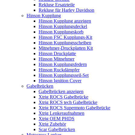
Rekluse Ersatzteile
Rekluse für Harley Davidson
Hinson Kupplung
Hinson Kupplung anzeigen
Hinson Kupplungsdeckel
Hinson Kupplungskorb
Hinson FSC Kupplungs-Kit
Hinson Kupplungsscheiben
Mitnehmer-Druckplatten Kit
Hinson Druckplatte
Hinson Mitnehmer
Hinson Kupplungsfedern
Hinson Ruckdämpfer
Hinson Kupplungsseil-Set
Hinson Ignition Cover
Gabelbrücken
Gabelbrücken anzeigen
Xtrig ROCS Gabelbrücke
Xtrig ROCS tech Gabelbrücke
Xtrig ROCS Supermoto Gabelbrücke
Xtrig Lenkeraufnahmen
Xtrig OEM PHDS
Xtrig Zubehör
Scar Gabelbrücken
Motocross Lenker