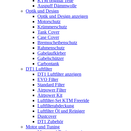
KTM original Teile
Auspuff Dämmwolle
Optik und Design
Optik und Design anzeigen
Motorschutz
Krümmerschutz
Tank Cover
Case Cover
Bremsscheibenschutz
Rahmenschutz
Gabelaufkleber
Gabelschützer
Carbontank
DT1 Luftfilter
DT1 Luftfilter anzeigen
EVO Filter
Standard Filter
Airpower Filter
Airpower Kit
Luftfilter-Set KTM Freeride
Luftfilterabdeckung
Luftfilter Öl und Reiniger
Dustcover
DT1 Zubehör
Motor und Tuning