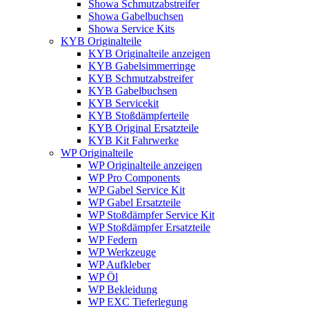
Showa Schmutzabstreifer
Showa Gabelbuchsen
Showa Service Kits
KYB Originalteile
KYB Originalteile anzeigen
KYB Gabelsimmerringe
KYB Schmutzabstreifer
KYB Gabelbuchsen
KYB Servicekit
KYB Stoßdämpferteile
KYB Original Ersatzteile
KYB Kit Fahrwerke
WP Originalteile
WP Originalteile anzeigen
WP Pro Components
WP Gabel Service Kit
WP Gabel Ersatzteile
WP Stoßdämpfer Service Kit
WP Stoßdämpfer Ersatzteile
WP Federn
WP Werkzeuge
WP Aufkleber
WP Öl
WP Bekleidung
WP EXC Tieferlegung