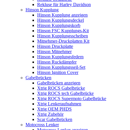
Rekluse für Harley Davidson
Hinson Kupplung
Hinson Kupplung anzeigen
Hinson Kupplungsdeckel
Hinson Kupplungskorb
Hinson FSC Kupplungs-Kit
Hinson Kupplungsscheiben
Mitnehmer-Druckplatten Kit
Hinson Druckplatte
Hinson Mitnehmer
Hinson Kupplungsfedern
Hinson Ruckdämpfer
Hinson Kupplungsseil-Set
Hinson Ignition Cover
Gabelbrücken
Gabelbrücken anzeigen
Xtrig ROCS Gabelbrücke
Xtrig ROCS tech Gabelbrücke
Xtrig ROCS Supermoto Gabelbrücke
Xtrig Lenkeraufnahmen
Xtrig OEM PHDS
Xtrig Zubehör
Scar Gabelbrücken
Motocross Lenker
Motocross Lenker anzeigen