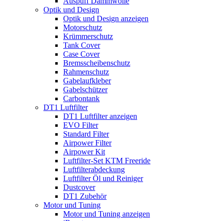
Auspuff Dämmwolle
Optik und Design
Optik und Design anzeigen
Motorschutz
Krümmerschutz
Tank Cover
Case Cover
Bremsscheibenschutz
Rahmenschutz
Gabelaufkleber
Gabelschützer
Carbontank
DT1 Luftfilter
DT1 Luftfilter anzeigen
EVO Filter
Standard Filter
Airpower Filter
Airpower Kit
Luftfilter-Set KTM Freeride
Luftfilterabdeckung
Luftfilter Öl und Reiniger
Dustcover
DT1 Zubehör
Motor und Tuning
Motor und Tuning anzeigen