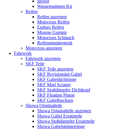
iBoost
Wasserpumpen Kit
Reifen
Reifen anzeigen
Motocross Reifen
Enduro Reifen
Mousse Gummi
Motocross Schlauch
Reifenmontiergerät
Motocross anzeigen
Fahrwerk
Fahrwerk anzeigen
SKF Teile
SKF Teile anzeigen
SKF Revisionskit Gabel
SKF Gabeldichtringe
SKF Mud Scraper
SKF Stoßdämpfer Dichtkopf
SKF Floating Piston
SKF Gabelbuchsen
Showa Originalteile
Showa Originalteile anzeigen
Showa Gabel Ersatzteile
Showa Stoßdämpfer Ersatzteile
Showa Gabelsimmerringe