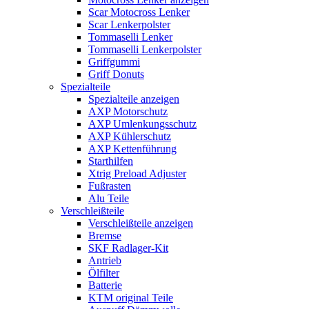
Scar Motocross Lenker
Scar Lenkerpolster
Tommaselli Lenker
Tommaselli Lenkerpolster
Griffgummi
Griff Donuts
Spezialteile
Spezialteile anzeigen
AXP Motorschutz
AXP Umlenkungsschutz
AXP Kühlerschutz
AXP Kettenführung
Starthilfen
Xtrig Preload Adjuster
Fußrasten
Alu Teile
Verschleißteile
Verschleißteile anzeigen
Bremse
SKF Radlager-Kit
Antrieb
Ölfilter
Batterie
KTM original Teile