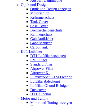
Auspuff Dämmwolle
Optik und Design
Optik und Design anzeigen
Motorschutz
Krümmerschutz
Tank Cover
Case Cover
Bremsscheibenschutz
Rahmenschutz
Gabelaufkleber
Gabelschützer
Carbontank
DT1 Luftfilter
DT1 Luftfilter anzeigen
EVO Filter
Standard Filter
Airpower Filter
Airpower Kit
Luftfilter-Set KTM Freeride
Luftfilterabdeckung
Luftfilter Öl und Reiniger
Dustcover
DT1 Zubehör
Motor und Tuning
Motor und Tuning anzeigen