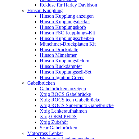
Rekluse für Harley Davidson
Hinson Kupplung
Hinson Kupplung anzeigen
Hinson Kupplungsdeckel
Hinson Kupplungskorb
Hinson FSC Kupplungs-Kit
Hinson Kupplungsscheiben
Mitnehmer-Druckplatten Kit
Hinson Druckplatte
Hinson Mitnehmer
Hinson Kupplungsfedern
Hinson Ruckdämpfer
Hinson Kupplungsseil-Set
Hinson Ignition Cover
Gabelbrücken
Gabelbrücken anzeigen
Xtrig ROCS Gabelbrücke
Xtrig ROCS tech Gabelbrücke
Xtrig ROCS Supermoto Gabelbrücke
Xtrig Lenkeraufnahmen
Xtrig OEM PHDS
Xtrig Zubehör
Scar Gabelbrücken
Motocross Lenker
Motocross Lenker anzeigen