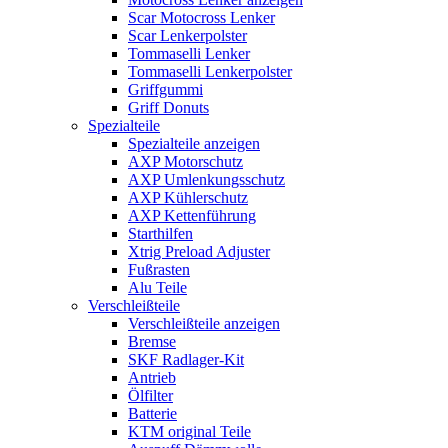
Scar Motocross Lenker
Scar Lenkerpolster
Tommaselli Lenker
Tommaselli Lenkerpolster
Griffgummi
Griff Donuts
Spezialteile
Spezialteile anzeigen
AXP Motorschutz
AXP Umlenkungsschutz
AXP Kühlerschutz
AXP Kettenführung
Starthilfen
Xtrig Preload Adjuster
Fußrasten
Alu Teile
Verschleißteile
Verschleißteile anzeigen
Bremse
SKF Radlager-Kit
Antrieb
Ölfilter
Batterie
KTM original Teile