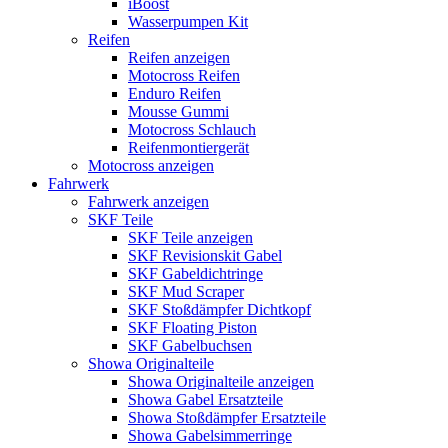
iBoost
Wasserpumpen Kit
Reifen
Reifen anzeigen
Motocross Reifen
Enduro Reifen
Mousse Gummi
Motocross Schlauch
Reifenmontiergerät
Motocross anzeigen
Fahrwerk
Fahrwerk anzeigen
SKF Teile
SKF Teile anzeigen
SKF Revisionskit Gabel
SKF Gabeldichtringe
SKF Mud Scraper
SKF Stoßdämpfer Dichtkopf
SKF Floating Piston
SKF Gabelbuchsen
Showa Originalteile
Showa Originalteile anzeigen
Showa Gabel Ersatzteile
Showa Stoßdämpfer Ersatzteile
Showa Gabelsimmerringe