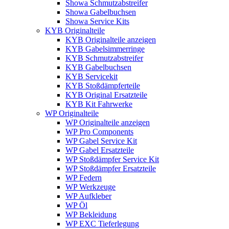
Showa Schmutzabstreifer
Showa Gabelbuchsen
Showa Service Kits
KYB Originalteile
KYB Originalteile anzeigen
KYB Gabelsimmerringe
KYB Schmutzabstreifer
KYB Gabelbuchsen
KYB Servicekit
KYB Stoßdämpferteile
KYB Original Ersatzteile
KYB Kit Fahrwerke
WP Originalteile
WP Originalteile anzeigen
WP Pro Components
WP Gabel Service Kit
WP Gabel Ersatzteile
WP Stoßdämpfer Service Kit
WP Stoßdämpfer Ersatzteile
WP Federn
WP Werkzeuge
WP Aufkleber
WP Öl
WP Bekleidung
WP EXC Tieferlegung