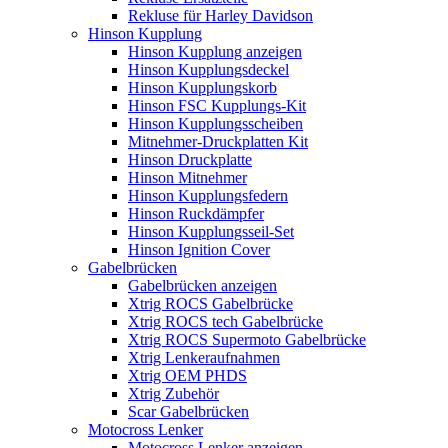
Rekluse für Harley Davidson
Hinson Kupplung
Hinson Kupplung anzeigen
Hinson Kupplungsdeckel
Hinson Kupplungskorb
Hinson FSC Kupplungs-Kit
Hinson Kupplungsscheiben
Mitnehmer-Druckplatten Kit
Hinson Druckplatte
Hinson Mitnehmer
Hinson Kupplungsfedern
Hinson Ruckdämpfer
Hinson Kupplungsseil-Set
Hinson Ignition Cover
Gabelbrücken
Gabelbrücken anzeigen
Xtrig ROCS Gabelbrücke
Xtrig ROCS tech Gabelbrücke
Xtrig ROCS Supermoto Gabelbrücke
Xtrig Lenkeraufnahmen
Xtrig OEM PHDS
Xtrig Zubehör
Scar Gabelbrücken
Motocross Lenker
Motocross Lenker anzeigen