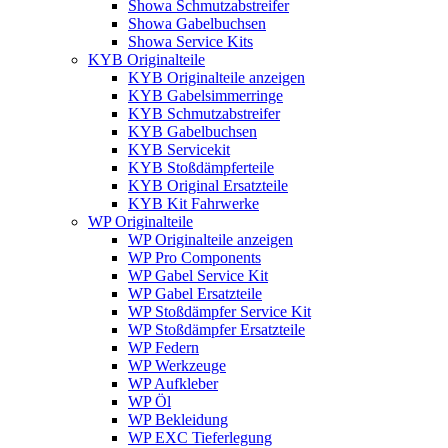
Showa Schmutzabstreifer
Showa Gabelbuchsen
Showa Service Kits
KYB Originalteile
KYB Originalteile anzeigen
KYB Gabelsimmerringe
KYB Schmutzabstreifer
KYB Gabelbuchsen
KYB Servicekit
KYB Stoßdämpferteile
KYB Original Ersatzteile
KYB Kit Fahrwerke
WP Originalteile
WP Originalteile anzeigen
WP Pro Components
WP Gabel Service Kit
WP Gabel Ersatzteile
WP Stoßdämpfer Service Kit
WP Stoßdämpfer Ersatzteile
WP Federn
WP Werkzeuge
WP Aufkleber
WP Öl
WP Bekleidung
WP EXC Tieferlegung