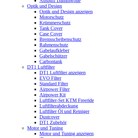
Auspuff Dämmwolle
Optik und Design
Optik und Design anzeigen
Motorschutz
Krümmerschutz
Tank Cover
Case Cover
Bremsscheibenschutz
Rahmenschutz
Gabelaufkleber
Gabelschützer
Carbontank
DT1 Luftfilter
DT1 Luftfilter anzeigen
EVO Filter
Standard Filter
Airpower Filter
Airpower Kit
Luftfilter-Set KTM Freeride
Luftfilterabdeckung
Luftfilter Öl und Reiniger
Dustcover
DT1 Zubehör
Motor und Tuning
Motor und Tuning anzeigen