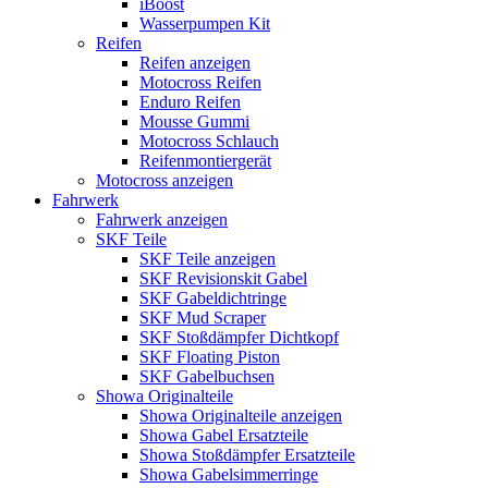
iBoost
Wasserpumpen Kit
Reifen
Reifen anzeigen
Motocross Reifen
Enduro Reifen
Mousse Gummi
Motocross Schlauch
Reifenmontiergerät
Motocross anzeigen
Fahrwerk
Fahrwerk anzeigen
SKF Teile
SKF Teile anzeigen
SKF Revisionskit Gabel
SKF Gabeldichtringe
SKF Mud Scraper
SKF Stoßdämpfer Dichtkopf
SKF Floating Piston
SKF Gabelbuchsen
Showa Originalteile
Showa Originalteile anzeigen
Showa Gabel Ersatzteile
Showa Stoßdämpfer Ersatzteile
Showa Gabelsimmerringe