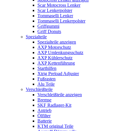
Scar Motocross Lenker
Scar Lenkerpolster
Tommaselli Lenker
Tommaselli Lenkerpolster
Griffgummi
Griff Donuts
Spezialteile
Spezialteile anzeigen
AXP Motorschutz
AXP Umlenkungsschutz
AXP Kühlerschutz
AXP Kettenführung
Starthilfen
Xtrig Preload Adjuster
Fußrasten
Alu Teile
Verschleißteile
Verschleißteile anzeigen
Bremse
SKF Radlager-Kit
Antrieb
Ölfilter
Batterie
KTM original Teile