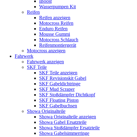
iBoost
Wasserpumpen Kit
Reifen
Reifen anzeigen
Motocross Reifen
Enduro Reifen
Mousse Gummi
Motocross Schlauch
Reifenmontiergerät
Motocross anzeigen
Fahrwerk
Fahrwerk anzeigen
SKF Teile
SKF Teile anzeigen
SKF Revisionskit Gabel
SKF Gabeldichtringe
SKF Mud Scraper
SKF Stoßdämpfer Dichtkopf
SKF Floating Piston
SKF Gabelbuchsen
Showa Originalteile
Showa Originalteile anzeigen
Showa Gabel Ersatzteile
Showa Stoßdämpfer Ersatzteile
Showa Gabelsimmerringe