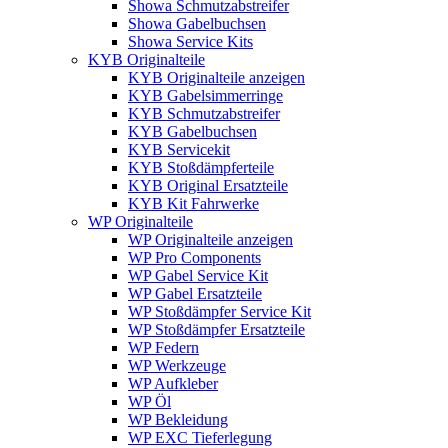
Showa Schmutzabstreifer
Showa Gabelbuchsen
Showa Service Kits
KYB Originalteile
KYB Originalteile anzeigen
KYB Gabelsimmerringe
KYB Schmutzabstreifer
KYB Gabelbuchsen
KYB Servicekit
KYB Stoßdämpferteile
KYB Original Ersatzteile
KYB Kit Fahrwerke
WP Originalteile
WP Originalteile anzeigen
WP Pro Components
WP Gabel Service Kit
WP Gabel Ersatzteile
WP Stoßdämpfer Service Kit
WP Stoßdämpfer Ersatzteile
WP Federn
WP Werkzeuge
WP Aufkleber
WP Öl
WP Bekleidung
WP EXC Tieferlegung