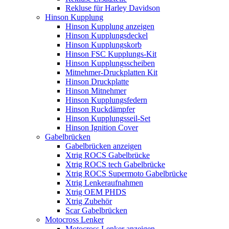
Rekluse für Harley Davidson
Hinson Kupplung
Hinson Kupplung anzeigen
Hinson Kupplungsdeckel
Hinson Kupplungskorb
Hinson FSC Kupplungs-Kit
Hinson Kupplungsscheiben
Mitnehmer-Druckplatten Kit
Hinson Druckplatte
Hinson Mitnehmer
Hinson Kupplungsfedern
Hinson Ruckdämpfer
Hinson Kupplungsseil-Set
Hinson Ignition Cover
Gabelbrücken
Gabelbrücken anzeigen
Xtrig ROCS Gabelbrücke
Xtrig ROCS tech Gabelbrücke
Xtrig ROCS Supermoto Gabelbrücke
Xtrig Lenkeraufnahmen
Xtrig OEM PHDS
Xtrig Zubehör
Scar Gabelbrücken
Motocross Lenker
Motocross Lenker anzeigen