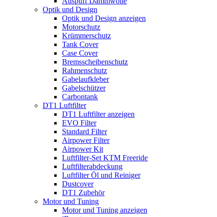
Auspuff Dämmwolle
Optik und Design
Optik und Design anzeigen
Motorschutz
Krümmerschutz
Tank Cover
Case Cover
Bremsscheibenschutz
Rahmenschutz
Gabelaufkleber
Gabelschützer
Carbontank
DT1 Luftfilter
DT1 Luftfilter anzeigen
EVO Filter
Standard Filter
Airpower Filter
Airpower Kit
Luftfilter-Set KTM Freeride
Luftfilterabdeckung
Luftfilter Öl und Reiniger
Dustcover
DT1 Zubehör
Motor und Tuning
Motor und Tuning anzeigen