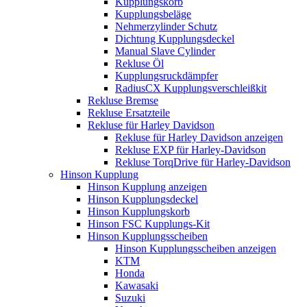
Kupplungskorb
Kupplungsbeläge
Nehmerzylinder Schutz
Dichtung Kupplungsdeckel
Manual Slave Cylinder
Rekluse Öl
Kupplungsruckdämpfer
RadiusCX Kupplungsverschleißkit
Rekluse Bremse
Rekluse Ersatzteile
Rekluse für Harley Davidson
Rekluse für Harley Davidson anzeigen
Rekluse EXP für Harley-Davidson
Rekluse TorqDrive für Harley-Davidson
Hinson Kupplung
Hinson Kupplung anzeigen
Hinson Kupplungsdeckel
Hinson Kupplungskorb
Hinson FSC Kupplungs-Kit
Hinson Kupplungsscheiben
Hinson Kupplungsscheiben anzeigen
KTM
Honda
Kawasaki
Suzuki