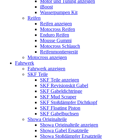
Motor und Tuning anzeigen
iBoost
Wasserpumpen Kit
Reifen
Reifen anzeigen
Motocross Reifen
Enduro Reifen
Mousse Gummi
Motocross Schlauch
Reifenmontiergerät
Motocross anzeigen
Fahrwerk
Fahrwerk anzeigen
SKF Teile
SKF Teile anzeigen
SKF Revisionskit Gabel
SKF Gabeldichtringe
SKF Mud Scraper
SKF Stoßdämpfer Dichtkopf
SKF Floating Piston
SKF Gabelbuchsen
Showa Originalteile
Showa Originalteile anzeigen
Showa Gabel Ersatzteile
Showa Stoßdämpfer Ersatzteile