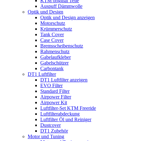
KTM original Teile
Auspuff Dämmwolle
Optik und Design
Optik und Design anzeigen
Motorschutz
Krümmerschutz
Tank Cover
Case Cover
Bremsscheibenschutz
Rahmenschutz
Gabelaufkleber
Gabelschützer
Carbontank
DT1 Luftfilter
DT1 Luftfilter anzeigen
EVO Filter
Standard Filter
Airpower Filter
Airpower Kit
Luftfilter-Set KTM Freeride
Luftfilterabdeckung
Luftfilter Öl und Reiniger
Dustcover
DT1 Zubehör
Motor und Tuning