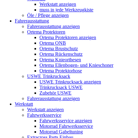
Werkstatt anzeigen
muss in jede Werkzeugkiste
Öle / Pflege anzeigen
Fahrerausstattung
Fahrerausstattung anzeigen
Ortema Protektoren
Ortema Protektoren anzeigen
Ortema ONB
Ortema Brustschutz
Ortema Rückenschutz
Ortema Knieorthesen
Ortema Ellenbogen- und Knieschoner
Ortema Protektorhose
USWE Trinkrucksack
USWE Trinkrucksack anzeigen
Trinkrucksack USWE
Zubehör USWE
Fahrerausstattung anzeigen
Werkstatt
Werkstatt anzeigen
Fahrwerksservice
Fahrwerksservice anzeigen
Motorrad Fahrwerksservice
Motorrad Gabeltuning
Extracross Parts Einbau