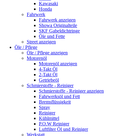
Kawasaki
Honda
Fahrwerk
Fahrwerk anzeigen
Showa Originalteile
SKF Gabeldichtringe
Öle und Fette
Street anzeigen
Öle / Pflege
Öle / Pflege anzeigen
Motorenöl
Motorenöl anzeigen
4-Takt Öl
2-Takt Öl
Getriebeöl
Schmierstoffe - Reiniger
Schmierstoffe - Reiniger anzeigen
Fahrwerksöl und Fett
Bremsflüssigkeit
Spray
Reiniger
Kühlmittel
P.O.W Reiniger
Luftfilter Öl und Reiniger
Werkstatt