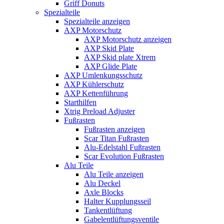
Griff Donuts
Spezialteile
Spezialteile anzeigen
AXP Motorschutz
AXP Motorschutz anzeigen
AXP Skid Plate
AXP Skid plate Xtrem
AXP Glide Plate
AXP Umlenkungsschutz
AXP Kühlerschutz
AXP Kettenführung
Starthilfen
Xtrig Preload Adjuster
Fußrasten
Fußrasten anzeigen
Scar Titan Fußrasten
Alu-Edelstahl Fußrasten
Scar Evolution Fußrasten
Alu Teile
Alu Teile anzeigen
Alu Deckel
Axle Blocks
Halter Kupplungsseil
Tankentlüftung
Gabelentlüftungsventile