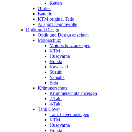
Ketten
Ölfilter
Batterie
KTM original Teile
Auspuff Dämmwolle
Optik und Design
Optik und Design anzeigen
Motorschutz
Motorschutz anzeigen
KTM
Husqvarna
Honda
Kawasaki
Suzuki
Yamaha
Beta
Krümmerschutz
Krümmerschutz anzeigen
2-Takt
4-Takt
Tank Cover
Tank Cover anzeigen
KTM
Husqvarna
Honda