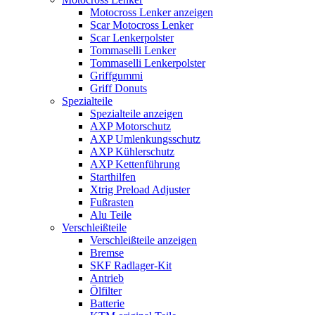
Motocross Lenker anzeigen
Scar Motocross Lenker
Scar Lenkerpolster
Tommaselli Lenker
Tommaselli Lenkerpolster
Griffgummi
Griff Donuts
Spezialteile
Spezialteile anzeigen
AXP Motorschutz
AXP Umlenkungsschutz
AXP Kühlerschutz
AXP Kettenführung
Starthilfen
Xtrig Preload Adjuster
Fußrasten
Alu Teile
Verschleißteile
Verschleißteile anzeigen
Bremse
SKF Radlager-Kit
Antrieb
Ölfilter
Batterie