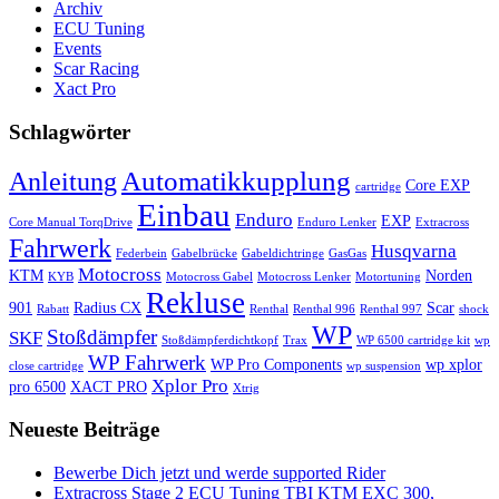
Archiv
ECU Tuning
Events
Scar Racing
Xact Pro
Schlagwörter
Automatikkupplung
Anleitung
Core EXP
cartridge
Einbau
Enduro
EXP
Core Manual TorqDrive
Enduro Lenker
Extracross
Fahrwerk
Husqvarna
Federbein
Gabelbrücke
Gabeldichtringe
GasGas
Motocross
KTM
Norden
KYB
Motocross Gabel
Motocross Lenker
Motortuning
Rekluse
901
Radius CX
Scar
Rabatt
Renthal
Renthal 996
Renthal 997
shock
WP
Stoßdämpfer
SKF
Stoßdämpferdichtkopf
Trax
WP 6500 cartridge kit
wp
WP Fahrwerk
WP Pro Components
wp xplor
close cartridge
wp suspension
Xplor Pro
pro 6500
XACT PRO
Xtrig
Neueste Beiträge
Bewerbe Dich jetzt und werde supported Rider
Extracross Stage 2 ECU Tuning TBI KTM EXC 300,