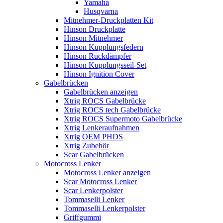
Yamaha
Husqvarna
Mitnehmer-Druckplatten Kit
Hinson Druckplatte
Hinson Mitnehmer
Hinson Kupplungsfedern
Hinson Ruckdämpfer
Hinson Kupplungsseil-Set
Hinson Ignition Cover
Gabelbrücken
Gabelbrücken anzeigen
Xtrig ROCS Gabelbrücke
Xtrig ROCS tech Gabelbrücke
Xtrig ROCS Supermoto Gabelbrücke
Xtrig Lenkeraufnahmen
Xtrig OEM PHDS
Xtrig Zubehör
Scar Gabelbrücken
Motocross Lenker
Motocross Lenker anzeigen
Scar Motocross Lenker
Scar Lenkerpolster
Tommaselli Lenker
Tommaselli Lenkerpolster
Griffgummi