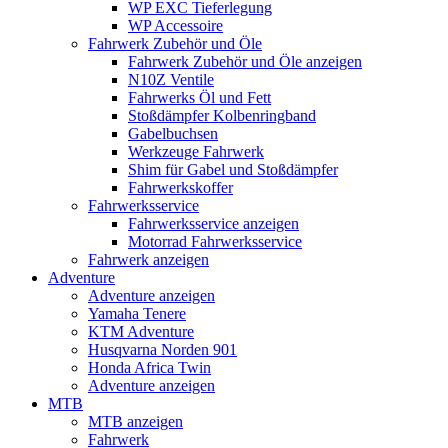
WP EXC Tieferlegung
WP Accessoire
Fahrwerk Zubehör und Öle
Fahrwerk Zubehör und Öle anzeigen
N10Z Ventile
Fahrwerks Öl und Fett
Stoßdämpfer Kolbenringband
Gabelbuchsen
Werkzeuge Fahrwerk
Shim für Gabel und Stoßdämpfer
Fahrwerkskoffer
Fahrwerksservice
Fahrwerksservice anzeigen
Motorrad Fahrwerksservice
Fahrwerk anzeigen
Adventure
Adventure anzeigen
Yamaha Tenere
KTM Adventure
Husqvarna Norden 901
Honda Africa Twin
Adventure anzeigen
MTB
MTB anzeigen
Fahrwerk