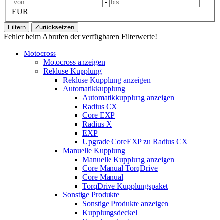
-
EUR
Filtern
Zurücksetzen
Fehler beim Abrufen der verfügbaren Filterwerte!
Motocross
Motocross anzeigen
Rekluse Kupplung
Rekluse Kupplung anzeigen
Automatikkupplung
Automatikkupplung anzeigen
Radius CX
Core EXP
Radius X
EXP
Upgrade CoreEXP zu Radius CX
Manuelle Kupplung
Manuelle Kupplung anzeigen
Core Manual TorqDrive
Core Manual
TorqDrive Kupplungspaket
Sonstige Produkte
Sonstige Produkte anzeigen
Kupplungsdeckel