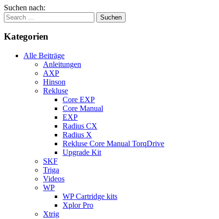
Suchen nach:
Kategorien
Alle Beiträge
Anleitungen
AXP
Hinson
Rekluse
Core EXP
Core Manual
EXP
Radius CX
Radius X
Rekluse Core Manual TorqDrive
Upgrade Kit
SKF
Triga
Videos
WP
WP Cartridge kits
Xplor Pro
Xtrig