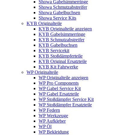
Showa Gabelsimmerringe
Showa Schmutzabstreifer
Showa Gabelbuchsen
Showa Service Kits
KYB Originalteile
KYB Originalteile anzeigen
KYB Gabelsimmerringe
KYB Schmutzabstreifer
KYB Gabelbuchsen
KYB Servicekit
KYB Stoßdämpferteile
KYB Original Ersatzteile
KYB Kit Fahrwerke
WP Originalteile
WP Originalteile anzeigen
WP Pro Components
WP Gabel Service Kit
WP Gabel Ersatzteile
WP Stoßdämpfer Service Kit
WP Stoßdämpfer Ersatzteile
WP Federn
WP Werkzeuge
WP Aufkleber
WP Öl
WP Bekleidung