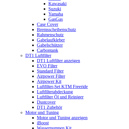
Kawasaki
Suzuki
Yamaha
GasGas
Case Cover
Bremsscheibenschutz
Rahmenschutz
Gabelaufkleber
Gabelschützer
Carbontank
DT1 Luftfilter
DT1 Luftfilter anzeigen
EVO Filter
Standard Filter
Airpower Filter
Airpower Kit
Luftfilter-Set KTM Freeride
Luftfilterabdeckung
Luftfilter Öl und Reiniger
Dustcover
DT1 Zubehör
Motor und Tuning
Motor und Tuning anzeigen
iBoost
Wasserpumpen Kit