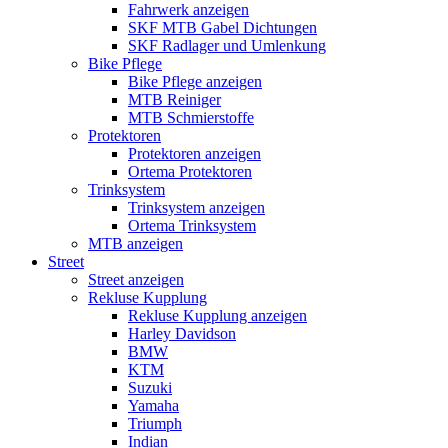
Fahrwerk anzeigen
SKF MTB Gabel Dichtungen
SKF Radlager und Umlenkung
Bike Pflege
Bike Pflege anzeigen
MTB Reiniger
MTB Schmierstoffe
Protektoren
Protektoren anzeigen
Ortema Protektoren
Trinksystem
Trinksystem anzeigen
Ortema Trinksystem
MTB anzeigen
Street
Street anzeigen
Rekluse Kupplung
Rekluse Kupplung anzeigen
Harley Davidson
BMW
KTM
Suzuki
Yamaha
Triumph
Indian