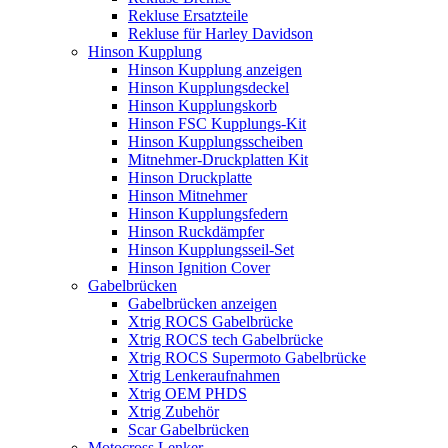
Rekluse Ersatzteile
Rekluse für Harley Davidson
Hinson Kupplung
Hinson Kupplung anzeigen
Hinson Kupplungsdeckel
Hinson Kupplungskorb
Hinson FSC Kupplungs-Kit
Hinson Kupplungsscheiben
Mitnehmer-Druckplatten Kit
Hinson Druckplatte
Hinson Mitnehmer
Hinson Kupplungsfedern
Hinson Ruckdämpfer
Hinson Kupplungsseil-Set
Hinson Ignition Cover
Gabelbrücken
Gabelbrücken anzeigen
Xtrig ROCS Gabelbrücke
Xtrig ROCS tech Gabelbrücke
Xtrig ROCS Supermoto Gabelbrücke
Xtrig Lenkeraufnahmen
Xtrig OEM PHDS
Xtrig Zubehör
Scar Gabelbrücken
Motocross Lenker