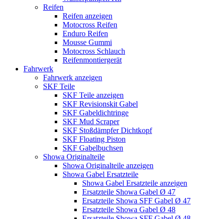
Reifen
Reifen anzeigen
Motocross Reifen
Enduro Reifen
Mousse Gummi
Motocross Schlauch
Reifenmontiergerät
Fahrwerk
Fahrwerk anzeigen
SKF Teile
SKF Teile anzeigen
SKF Revisionskit Gabel
SKF Gabeldichtringe
SKF Mud Scraper
SKF Stoßdämpfer Dichtkopf
SKF Floating Piston
SKF Gabelbuchsen
Showa Originalteile
Showa Originalteile anzeigen
Showa Gabel Ersatzteile
Showa Gabel Ersatzteile anzeigen
Ersatzteile Showa Gabel Ø 47
Ersatzteile Showa SFF Gabel Ø 47
Ersatzteile Showa Gabel Ø 48
Ersatzteile Showa SFF Gabel Ø 48