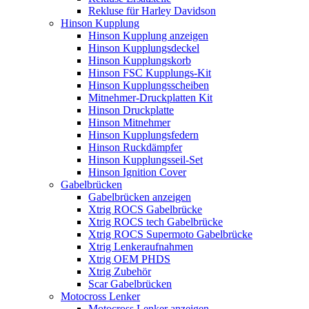
Rekluse für Harley Davidson
Hinson Kupplung
Hinson Kupplung anzeigen
Hinson Kupplungsdeckel
Hinson Kupplungskorb
Hinson FSC Kupplungs-Kit
Hinson Kupplungsscheiben
Mitnehmer-Druckplatten Kit
Hinson Druckplatte
Hinson Mitnehmer
Hinson Kupplungsfedern
Hinson Ruckdämpfer
Hinson Kupplungsseil-Set
Hinson Ignition Cover
Gabelbrücken
Gabelbrücken anzeigen
Xtrig ROCS Gabelbrücke
Xtrig ROCS tech Gabelbrücke
Xtrig ROCS Supermoto Gabelbrücke
Xtrig Lenkeraufnahmen
Xtrig OEM PHDS
Xtrig Zubehör
Scar Gabelbrücken
Motocross Lenker
Motocross Lenker anzeigen