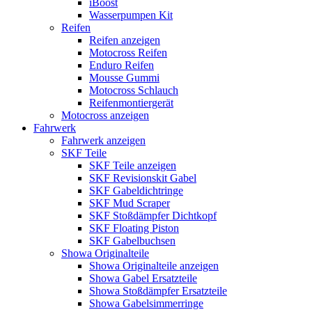
iBoost
Wasserpumpen Kit
Reifen
Reifen anzeigen
Motocross Reifen
Enduro Reifen
Mousse Gummi
Motocross Schlauch
Reifenmontiergerät
Motocross anzeigen
Fahrwerk
Fahrwerk anzeigen
SKF Teile
SKF Teile anzeigen
SKF Revisionskit Gabel
SKF Gabeldichtringe
SKF Mud Scraper
SKF Stoßdämpfer Dichtkopf
SKF Floating Piston
SKF Gabelbuchsen
Showa Originalteile
Showa Originalteile anzeigen
Showa Gabel Ersatzteile
Showa Stoßdämpfer Ersatzteile
Showa Gabelsimmerringe