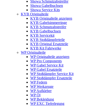
Showa Schmutzabstreifer
Showa Gabelbuchsen
Showa Service Kits
KYB Originalteile
KYB Originalteile anzeigen
KYB Gabelsimmerringe
KYB Schmutzabstreifer
KYB Gabelbuchsen
KYB Servicekit
KYB Stoßdämpferteile
KYB Original Ersatzteile
KYB Kit Fahrwerke
WP Originalteile
WP Originalteile anzeigen
WP Pro Components
WP Gabel Service Kit
WP Gabel Ersatzteile
WP Stoßdämpfer Service Kit
WP Stoßdämpfer Ersatzteile
WP Federn
WP Werkzeuge
WP Aufkleber
WP Öl
WP Bekleidung
WP EXC Tieferlegung