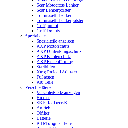
Scar Motocross Lenker
Scar Lenkerpolster
Tommaselli Lenker
Tommaselli Lenkerpolster
Griffgummi
Griff Donuts
Spezialteile
Spezialteile anzeigen
AXP Motorschutz
AXP Umlenkungsschutz
AXP Kühlerschutz
AXP Kettenführung
Starthilfen
Xtrig Preload Adjuster
Fußrasten
Alu Teile
Verschleißteile
Verschleißteile anzeigen
Bremse
SKF Radlager-Kit
Antrieb
Ölfilter
Batterie
KTM original Teile