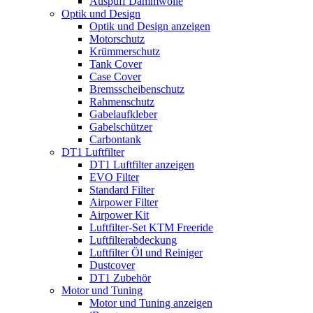
Auspuff Dämmwolle
Optik und Design
Optik und Design anzeigen
Motorschutz
Krümmerschutz
Tank Cover
Case Cover
Bremsscheibenschutz
Rahmenschutz
Gabelaufkleber
Gabelschützer
Carbontank
DT1 Luftfilter
DT1 Luftfilter anzeigen
EVO Filter
Standard Filter
Airpower Filter
Airpower Kit
Luftfilter-Set KTM Freeride
Luftfilterabdeckung
Luftfilter Öl und Reiniger
Dustcover
DT1 Zubehör
Motor und Tuning
Motor und Tuning anzeigen