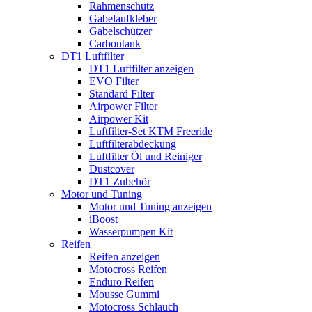
Rahmenschutz
Gabelaufkleber
Gabelschützer
Carbontank
DT1 Luftfilter
DT1 Luftfilter anzeigen
EVO Filter
Standard Filter
Airpower Filter
Airpower Kit
Luftfilter-Set KTM Freeride
Luftfilterabdeckung
Luftfilter Öl und Reiniger
Dustcover
DT1 Zubehör
Motor und Tuning
Motor und Tuning anzeigen
iBoost
Wasserpumpen Kit
Reifen
Reifen anzeigen
Motocross Reifen
Enduro Reifen
Mousse Gummi
Motocross Schlauch