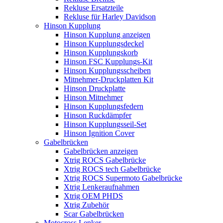
Rekluse Ersatzteile
Rekluse für Harley Davidson
Hinson Kupplung
Hinson Kupplung anzeigen
Hinson Kupplungsdeckel
Hinson Kupplungskorb
Hinson FSC Kupplungs-Kit
Hinson Kupplungsscheiben
Mitnehmer-Druckplatten Kit
Hinson Druckplatte
Hinson Mitnehmer
Hinson Kupplungsfedern
Hinson Ruckdämpfer
Hinson Kupplungsseil-Set
Hinson Ignition Cover
Gabelbrücken
Gabelbrücken anzeigen
Xtrig ROCS Gabelbrücke
Xtrig ROCS tech Gabelbrücke
Xtrig ROCS Supermoto Gabelbrücke
Xtrig Lenkeraufnahmen
Xtrig OEM PHDS
Xtrig Zubehör
Scar Gabelbrücken
Motocross Lenker