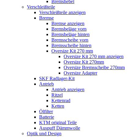
Bremshebel
Verschleißteile
Verschleißteile anzeigen
Bremse
Bremse anzeigen
Bremsbeläge vorn
Bremsbeläge hinten
Bremsscheibe vorn
Bremsscheibe hinten
Oversize Kit 270 mm
Oversize Kit 270 mm anzeigen
Oversize Kit 270mm
Oversize Bremsscheibe 270mm
Oversize Adapter
SKF Radlager-Kit
Antrieb
Antrieb anzeigen
Ritzel
Kettenrad
Ketten
Ölfilter
Batterie
KTM original Teile
Auspuff Dämmwolle
Optik und Design