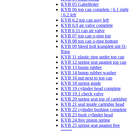
KYB 05 Gabelfeder
KYB 06 top cap complete / 6.1 right
/ 6.2 left
KYB 6.2 top cap assy left
KYB 6.9 air valve complete
KYB 6.11 cap air valve
KYB 07 top cap o-ring top
KYB 08 top cap o-ring bottom
KYB 09 bleed bolt komplett mit O-
Ring
KYB 11 plastic ring under top cap
KYB 12 spring seat against top cap
KYB 13 bump rubber
KYB 14 bump rubber washer
KYB 16 nut next to top cap
KYB 18 spring guide
KYB 19 cylinder head complete
KYB 19.1 check valve
KYB 20 spring seat top of cartridge
KYB 21 seal inside cartridge head
KYB 22 cylinder bushing complete
KYB 23 bush cylinder head
KYB 24 free piston spring
KYB 25 spring seat against free
piston