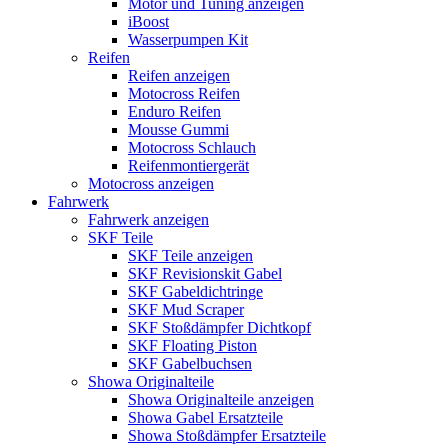
Motor und Tuning anzeigen
iBoost
Wasserpumpen Kit
Reifen
Reifen anzeigen
Motocross Reifen
Enduro Reifen
Mousse Gummi
Motocross Schlauch
Reifenmontiergerät
Motocross anzeigen
Fahrwerk
Fahrwerk anzeigen
SKF Teile
SKF Teile anzeigen
SKF Revisionskit Gabel
SKF Gabeldichtringe
SKF Mud Scraper
SKF Stoßdämpfer Dichtkopf
SKF Floating Piston
SKF Gabelbuchsen
Showa Originalteile
Showa Originalteile anzeigen
Showa Gabel Ersatzteile
Showa Stoßdämpfer Ersatzteile