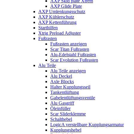
AXP Skid plate Xtrem
AXP Glide Plate
AXP Umlenkungsschutz
AXP Kühlerschutz
AXP Kettenführung
Starthilfen
Xtrig Preload Adjuster
Fußrasten
Fußrasten anzeigen
Scar Titan Fußrasten
Alu-Edelstahl Fußrasten
Scar Evolution Fußrasten
Alu Teile
Alu Teile anzeigen
Alu Deckel
Axle Blocks
Halter Kupplungsseil
Tankentlüftung
Gabelentlüftungsventile
Alu Gasgriff
Öleinfüller
Scar Sliderklemme
Schalthebel
LogicA verstellbare Kupplungsarmatur
Kupplungshebel