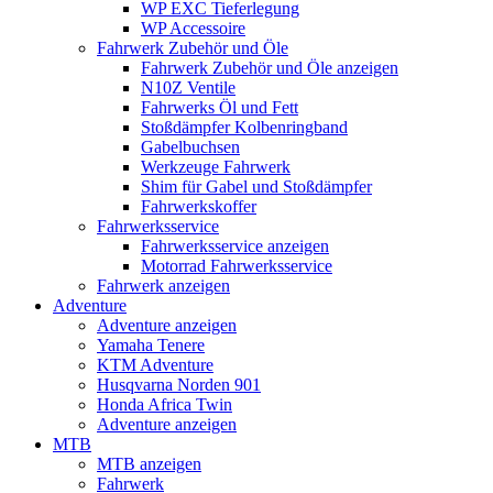
WP EXC Tieferlegung
WP Accessoire
Fahrwerk Zubehör und Öle
Fahrwerk Zubehör und Öle anzeigen
N10Z Ventile
Fahrwerks Öl und Fett
Stoßdämpfer Kolbenringband
Gabelbuchsen
Werkzeuge Fahrwerk
Shim für Gabel und Stoßdämpfer
Fahrwerkskoffer
Fahrwerksservice
Fahrwerksservice anzeigen
Motorrad Fahrwerksservice
Fahrwerk anzeigen
Adventure
Adventure anzeigen
Yamaha Tenere
KTM Adventure
Husqvarna Norden 901
Honda Africa Twin
Adventure anzeigen
MTB
MTB anzeigen
Fahrwerk