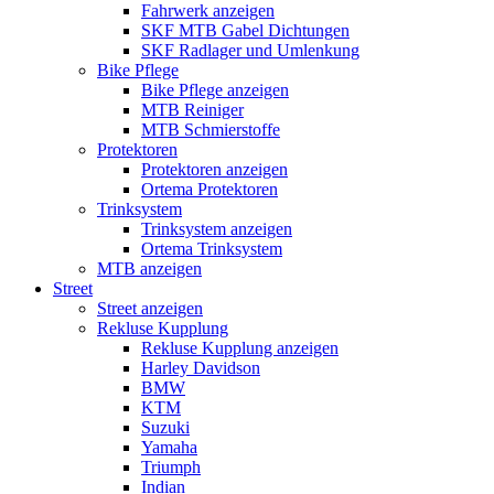
Fahrwerk anzeigen
SKF MTB Gabel Dichtungen
SKF Radlager und Umlenkung
Bike Pflege
Bike Pflege anzeigen
MTB Reiniger
MTB Schmierstoffe
Protektoren
Protektoren anzeigen
Ortema Protektoren
Trinksystem
Trinksystem anzeigen
Ortema Trinksystem
MTB anzeigen
Street
Street anzeigen
Rekluse Kupplung
Rekluse Kupplung anzeigen
Harley Davidson
BMW
KTM
Suzuki
Yamaha
Triumph
Indian