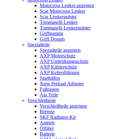
Motocross Lenker anzeigen
Scar Motocross Lenker
Scar Lenkerpolster
Tommaselli Lenker
Tommaselli Lenkerpolster
Griffgummi
Griff Donuts
Spezialteile
Spezialteile anzeigen
AXP Motorschutz
AXP Umlenkungsschutz
AXP Kühlerschutz
AXP Kettenführung
Starthilfen
Xtrig Preload Adjuster
Fußrasten
Alu Teile
Verschleißteile
Verschleißteile anzeigen
Bremse
SKF Radlager-Kit
Antrieb
Ölfilter
Batterie