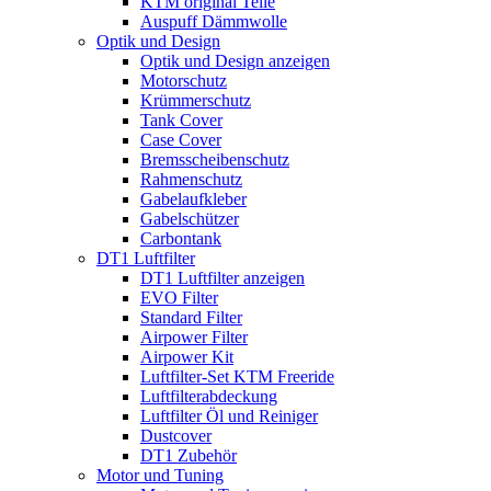
KTM original Teile
Auspuff Dämmwolle
Optik und Design
Optik und Design anzeigen
Motorschutz
Krümmerschutz
Tank Cover
Case Cover
Bremsscheibenschutz
Rahmenschutz
Gabelaufkleber
Gabelschützer
Carbontank
DT1 Luftfilter
DT1 Luftfilter anzeigen
EVO Filter
Standard Filter
Airpower Filter
Airpower Kit
Luftfilter-Set KTM Freeride
Luftfilterabdeckung
Luftfilter Öl und Reiniger
Dustcover
DT1 Zubehör
Motor und Tuning