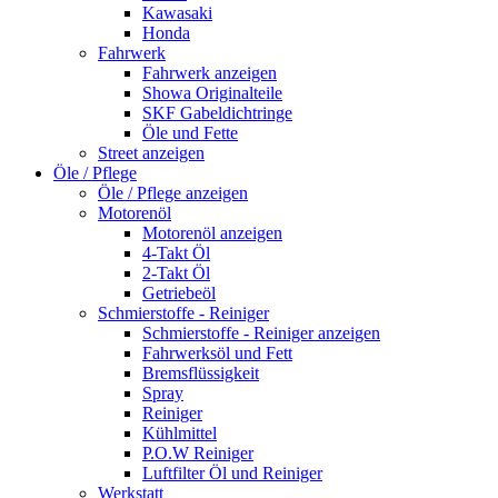
Kawasaki
Honda
Fahrwerk
Fahrwerk anzeigen
Showa Originalteile
SKF Gabeldichtringe
Öle und Fette
Street anzeigen
Öle / Pflege
Öle / Pflege anzeigen
Motorenöl
Motorenöl anzeigen
4-Takt Öl
2-Takt Öl
Getriebeöl
Schmierstoffe - Reiniger
Schmierstoffe - Reiniger anzeigen
Fahrwerksöl und Fett
Bremsflüssigkeit
Spray
Reiniger
Kühlmittel
P.O.W Reiniger
Luftfilter Öl und Reiniger
Werkstatt