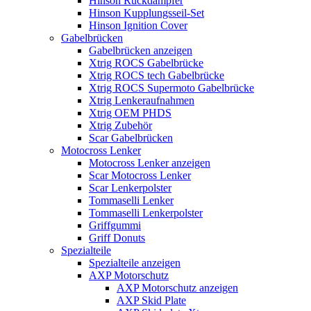
Hinson Ruckdämpfer
Hinson Kupplungsseil-Set
Hinson Ignition Cover
Gabelbrücken
Gabelbrücken anzeigen
Xtrig ROCS Gabelbrücke
Xtrig ROCS tech Gabelbrücke
Xtrig ROCS Supermoto Gabelbrücke
Xtrig Lenkeraufnahmen
Xtrig OEM PHDS
Xtrig Zubehör
Scar Gabelbrücken
Motocross Lenker
Motocross Lenker anzeigen
Scar Motocross Lenker
Scar Lenkerpolster
Tommaselli Lenker
Tommaselli Lenkerpolster
Griffgummi
Griff Donuts
Spezialteile
Spezialteile anzeigen
AXP Motorschutz
AXP Motorschutz anzeigen
AXP Skid Plate