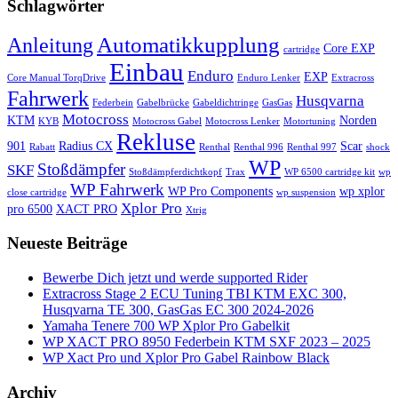
Schlagwörter
Automatikkupplung
Anleitung
Core EXP
cartridge
Einbau
Enduro
EXP
Core Manual TorqDrive
Enduro Lenker
Extracross
Fahrwerk
Husqvarna
Federbein
Gabelbrücke
Gabeldichtringe
GasGas
Motocross
KTM
Norden
KYB
Motocross Gabel
Motocross Lenker
Motortuning
Rekluse
901
Radius CX
Scar
Rabatt
Renthal
Renthal 996
Renthal 997
shock
WP
Stoßdämpfer
SKF
Stoßdämpferdichtkopf
Trax
WP 6500 cartridge kit
wp
WP Fahrwerk
WP Pro Components
wp xplor
close cartridge
wp suspension
Xplor Pro
pro 6500
XACT PRO
Xtrig
Neueste Beiträge
Bewerbe Dich jetzt und werde supported Rider
Extracross Stage 2 ECU Tuning TBI KTM EXC 300,
Husqvarna TE 300, GasGas EC 300 2024-2026
Yamaha Tenere 700 WP Xplor Pro Gabelkit
WP XACT PRO 8950 Federbein KTM SXF 2023 – 2025
WP Xact Pro und Xplor Pro Gabel Rainbow Black
Archiv