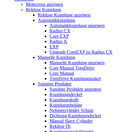
Motocross anzeigen
Rekluse Kupplung
Rekluse Kupplung anzeigen
Automatikkupplung
Automatikkupplung anzeigen
Radius CX
Core EXP
Radius X
EXP
Upgrade CoreEXP zu Radius CX
Manuelle Kupplung
Manuelle Kupplung anzeigen
Core Manual TorqDrive
Core Manual
TorqDrive Kupplungspaket
Sonstige Produkte
Sonstige Produkte anzeigen
Kupplungsdeckel
Kupplungskorb
Kupplungsbeläge
Nehmerzylinder Schutz
Dichtung Kupplungsdeckel
Manual Slave Cylinder
Rekluse Öl
Kupplungsruckdämpfer