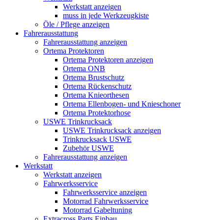
Werkstatt anzeigen
muss in jede Werkzeugkiste
Öle / Pflege anzeigen
Fahrerausstattung
Fahrerausstattung anzeigen
Ortema Protektoren
Ortema Protektoren anzeigen
Ortema ONB
Ortema Brustschutz
Ortema Rückenschutz
Ortema Knieorthesen
Ortema Ellenbogen- und Knieschoner
Ortema Protektorhose
USWE Trinkrucksack
USWE Trinkrucksack anzeigen
Trinkrucksack USWE
Zubehör USWE
Fahrerausstattung anzeigen
Werkstatt
Werkstatt anzeigen
Fahrwerksservice
Fahrwerksservice anzeigen
Motorrad Fahrwerksservice
Motorrad Gabeltuning
Extracross Parts Einbau