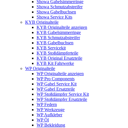
Showa Gabelsimmerringe
Showa Schmutzabstreifer
Showa Gabelbuchsen
Showa Service Kits
KYB Originalteile
KYB Originalteile anzeigen
KYB Gabelsimmerringe
KYB Schmutzabstreifer
KYB Gabelbuchsen
KYB Servicekit
KYB Stoßdämpferteile
KYB Original Ersatzteile
KYB Kit Fahrwerke
WP Originalteile
WP Originalteile anzeigen
WP Pro Components
WP Gabel Service Kit
WP Gabel Ersatzteile
WP Stoßdämpfer Service Kit
WP Stoßdämpfer Ersatzteile
WP Federn
WP Werkzeuge
WP Aufkleber
WP Öl
WP Bekleidung