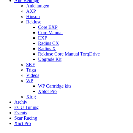
Alle Beiträge
Anleitungen
AXP
Hinson
Rekluse
Core EXP
Core Manual
EXP
Radius CX
Radius X
Rekluse Core Manual TorqDrive
Upgrade Kit
SKF
Triga
Videos
WP
WP Cartridge kits
Xplor Pro
Xtrig
Archiv
ECU Tuning
Events
Scar Racing
Xact Pro