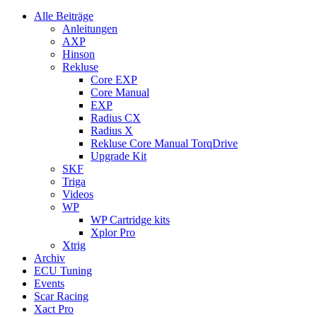
Alle Beiträge
Anleitungen
AXP
Hinson
Rekluse
Core EXP
Core Manual
EXP
Radius CX
Radius X
Rekluse Core Manual TorqDrive
Upgrade Kit
SKF
Triga
Videos
WP
WP Cartridge kits
Xplor Pro
Xtrig
Archiv
ECU Tuning
Events
Scar Racing
Xact Pro