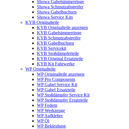
Showa Gabelsimmerringe
Showa Schmutzabstreifer
Showa Gabelbuchsen
Showa Service Kits
KYB Originalteile
KYB Originalteile anzeigen
KYB Gabelsimmerringe
KYB Schmutzabstreifer
KYB Gabelbuchsen
KYB Servicekit
KYB Stoßdämpferteile
KYB Original Ersatzteile
KYB Kit Fahrwerke
WP Originalteile
WP Originalteile anzeigen
WP Pro Components
WP Gabel Service Kit
WP Gabel Ersatzteile
WP Stoßdämpfer Service Kit
WP Stoßdämpfer Ersatzteile
WP Federn
WP Werkzeuge
WP Aufkleber
WP Öl
WP Bekleidung