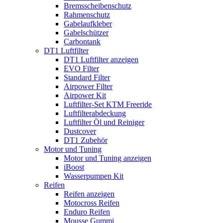
Bremsscheibenschutz
Rahmenschutz
Gabelaufkleber
Gabelschützer
Carbontank
DT1 Luftfilter
DT1 Luftfilter anzeigen
EVO Filter
Standard Filter
Airpower Filter
Airpower Kit
Luftfilter-Set KTM Freeride
Luftfilterabdeckung
Luftfilter Öl und Reiniger
Dustcover
DT1 Zubehör
Motor und Tuning
Motor und Tuning anzeigen
iBoost
Wasserpumpen Kit
Reifen
Reifen anzeigen
Motocross Reifen
Enduro Reifen
Mousse Gummi