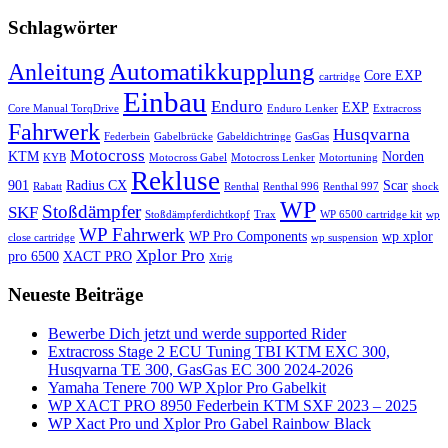
Schlagwörter
Automatikkupplung
Anleitung
Core EXP
cartridge
Einbau
Enduro
EXP
Core Manual TorqDrive
Enduro Lenker
Extracross
Fahrwerk
Husqvarna
Federbein
Gabelbrücke
Gabeldichtringe
GasGas
Motocross
KTM
Norden
KYB
Motocross Gabel
Motocross Lenker
Motortuning
Rekluse
901
Radius CX
Scar
Rabatt
Renthal
Renthal 996
Renthal 997
shock
WP
Stoßdämpfer
SKF
Stoßdämpferdichtkopf
Trax
WP 6500 cartridge kit
wp
WP Fahrwerk
WP Pro Components
wp xplor
close cartridge
wp suspension
Xplor Pro
pro 6500
XACT PRO
Xtrig
Neueste Beiträge
Bewerbe Dich jetzt und werde supported Rider
Extracross Stage 2 ECU Tuning TBI KTM EXC 300,
Husqvarna TE 300, GasGas EC 300 2024-2026
Yamaha Tenere 700 WP Xplor Pro Gabelkit
WP XACT PRO 8950 Federbein KTM SXF 2023 – 2025
WP Xact Pro und Xplor Pro Gabel Rainbow Black