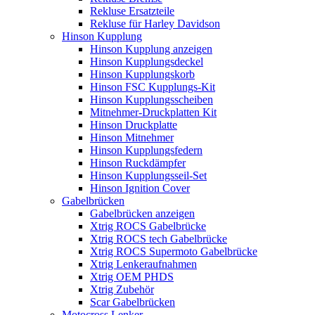
Rekluse Ersatzteile
Rekluse für Harley Davidson
Hinson Kupplung
Hinson Kupplung anzeigen
Hinson Kupplungsdeckel
Hinson Kupplungskorb
Hinson FSC Kupplungs-Kit
Hinson Kupplungsscheiben
Mitnehmer-Druckplatten Kit
Hinson Druckplatte
Hinson Mitnehmer
Hinson Kupplungsfedern
Hinson Ruckdämpfer
Hinson Kupplungsseil-Set
Hinson Ignition Cover
Gabelbrücken
Gabelbrücken anzeigen
Xtrig ROCS Gabelbrücke
Xtrig ROCS tech Gabelbrücke
Xtrig ROCS Supermoto Gabelbrücke
Xtrig Lenkeraufnahmen
Xtrig OEM PHDS
Xtrig Zubehör
Scar Gabelbrücken
Motocross Lenker