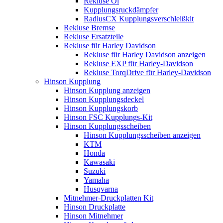
Rekluse Öl
Kupplungsruckdämpfer
RadiusCX Kupplungsverschleißkit
Rekluse Bremse
Rekluse Ersatzteile
Rekluse für Harley Davidson
Rekluse für Harley Davidson anzeigen
Rekluse EXP für Harley-Davidson
Rekluse TorqDrive für Harley-Davidson
Hinson Kupplung
Hinson Kupplung anzeigen
Hinson Kupplungsdeckel
Hinson Kupplungskorb
Hinson FSC Kupplungs-Kit
Hinson Kupplungsscheiben
Hinson Kupplungsscheiben anzeigen
KTM
Honda
Kawasaki
Suzuki
Yamaha
Husqvarna
Mitnehmer-Druckplatten Kit
Hinson Druckplatte
Hinson Mitnehmer