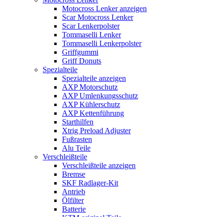
Motocross Lenker anzeigen
Scar Motocross Lenker
Scar Lenkerpolster
Tommaselli Lenker
Tommaselli Lenkerpolster
Griffgummi
Griff Donuts
Spezialteile
Spezialteile anzeigen
AXP Motorschutz
AXP Umlenkungsschutz
AXP Kühlerschutz
AXP Kettenführung
Starthilfen
Xtrig Preload Adjuster
Fußrasten
Alu Teile
Verschleißteile
Verschleißteile anzeigen
Bremse
SKF Radlager-Kit
Antrieb
Ölfilter
Batterie