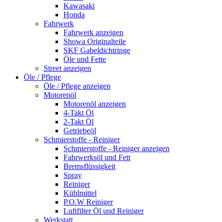
Kawasaki
Honda
Fahrwerk
Fahrwerk anzeigen
Showa Originalteile
SKF Gabeldichtringe
Öle und Fette
Street anzeigen
Öle / Pflege
Öle / Pflege anzeigen
Motorenöl
Motorenöl anzeigen
4-Takt Öl
2-Takt Öl
Getriebeöl
Schmierstoffe - Reiniger
Schmierstoffe - Reiniger anzeigen
Fahrwerksöl und Fett
Bremsflüssigkeit
Spray
Reiniger
Kühlmittel
P.O.W Reiniger
Luftfilter Öl und Reiniger
Werkstatt