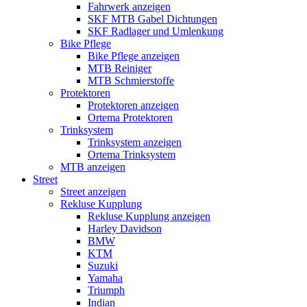
Fahrwerk anzeigen
SKF MTB Gabel Dichtungen
SKF Radlager und Umlenkung
Bike Pflege
Bike Pflege anzeigen
MTB Reiniger
MTB Schmierstoffe
Protektoren
Protektoren anzeigen
Ortema Protektoren
Trinksystem
Trinksystem anzeigen
Ortema Trinksystem
MTB anzeigen
Street
Street anzeigen
Rekluse Kupplung
Rekluse Kupplung anzeigen
Harley Davidson
BMW
KTM
Suzuki
Yamaha
Triumph
Indian