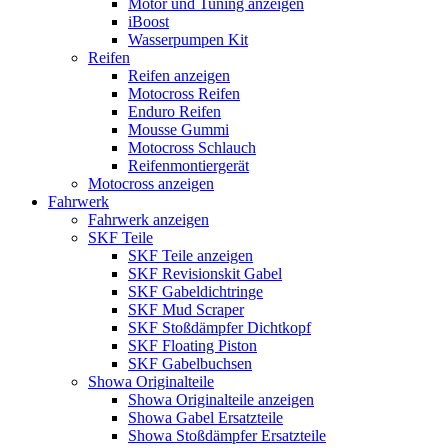
Motor und Tuning anzeigen
iBoost
Wasserpumpen Kit
Reifen
Reifen anzeigen
Motocross Reifen
Enduro Reifen
Mousse Gummi
Motocross Schlauch
Reifenmontiergerät
Motocross anzeigen
Fahrwerk
Fahrwerk anzeigen
SKF Teile
SKF Teile anzeigen
SKF Revisionskit Gabel
SKF Gabeldichtringe
SKF Mud Scraper
SKF Stoßdämpfer Dichtkopf
SKF Floating Piston
SKF Gabelbuchsen
Showa Originalteile
Showa Originalteile anzeigen
Showa Gabel Ersatzteile
Showa Stoßdämpfer Ersatzteile