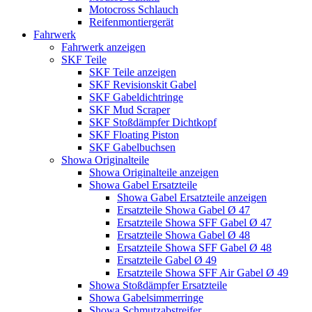
Motocross Schlauch
Reifenmontiergerät
Fahrwerk
Fahrwerk anzeigen
SKF Teile
SKF Teile anzeigen
SKF Revisionskit Gabel
SKF Gabeldichtringe
SKF Mud Scraper
SKF Stoßdämpfer Dichtkopf
SKF Floating Piston
SKF Gabelbuchsen
Showa Originalteile
Showa Originalteile anzeigen
Showa Gabel Ersatzteile
Showa Gabel Ersatzteile anzeigen
Ersatzteile Showa Gabel Ø 47
Ersatzteile Showa SFF Gabel Ø 47
Ersatzteile Showa Gabel Ø 48
Ersatzteile Showa SFF Gabel Ø 48
Ersatzteile Gabel Ø 49
Ersatzteile Showa SFF Air Gabel Ø 49
Showa Stoßdämpfer Ersatzteile
Showa Gabelsimmerringe
Showa Schmutzabstreifer