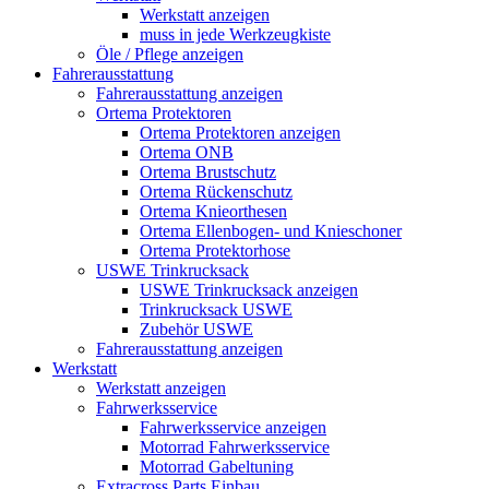
Werkstatt anzeigen
muss in jede Werkzeugkiste
Öle / Pflege anzeigen
Fahrerausstattung
Fahrerausstattung anzeigen
Ortema Protektoren
Ortema Protektoren anzeigen
Ortema ONB
Ortema Brustschutz
Ortema Rückenschutz
Ortema Knieorthesen
Ortema Ellenbogen- und Knieschoner
Ortema Protektorhose
USWE Trinkrucksack
USWE Trinkrucksack anzeigen
Trinkrucksack USWE
Zubehör USWE
Fahrerausstattung anzeigen
Werkstatt
Werkstatt anzeigen
Fahrwerksservice
Fahrwerksservice anzeigen
Motorrad Fahrwerksservice
Motorrad Gabeltuning
Extracross Parts Einbau