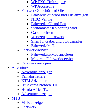
WP EXC Tieferlegung
WP Accessoire
Fahrwerk Zubehör und Öle
Fahrwerk Zubehör und Öle anzeigen
N10Z Ventile
Fahrwerks Öl und Fett
Stoßdämpfer Kolbenringband
Gabelbuchsen
Werkzeuge Fahrwerk
Shim für Gabel und Stoßdämpfer
Fahrwerkskoffer
Fahrwerksservice
Fahrwerksservice anzeigen
Motorrad Fahrwerksservice
Fahrwerk anzeigen
Adventure
Adventure anzeigen
Yamaha Tenere
KTM Adventure
Husqvarna Norden 901
Honda Africa Twin
Adventure anzeigen
MTB
MTB anzeigen
Fahrwerk