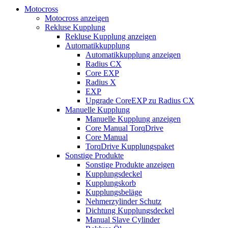
Motocross
Motocross anzeigen
Rekluse Kupplung
Rekluse Kupplung anzeigen
Automatikkupplung
Automatikkupplung anzeigen
Radius CX
Core EXP
Radius X
EXP
Upgrade CoreEXP zu Radius CX
Manuelle Kupplung
Manuelle Kupplung anzeigen
Core Manual TorqDrive
Core Manual
TorqDrive Kupplungspaket
Sonstige Produkte
Sonstige Produkte anzeigen
Kupplungsdeckel
Kupplungskorb
Kupplungsbeläge
Nehmerzylinder Schutz
Dichtung Kupplungsdeckel
Manual Slave Cylinder