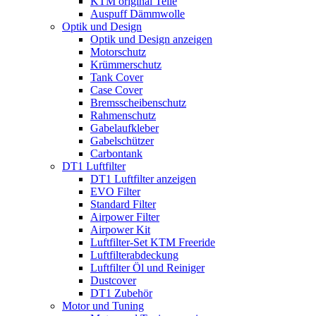
KTM original Teile
Auspuff Dämmwolle
Optik und Design
Optik und Design anzeigen
Motorschutz
Krümmerschutz
Tank Cover
Case Cover
Bremsscheibenschutz
Rahmenschutz
Gabelaufkleber
Gabelschützer
Carbontank
DT1 Luftfilter
DT1 Luftfilter anzeigen
EVO Filter
Standard Filter
Airpower Filter
Airpower Kit
Luftfilter-Set KTM Freeride
Luftfilterabdeckung
Luftfilter Öl und Reiniger
Dustcover
DT1 Zubehör
Motor und Tuning