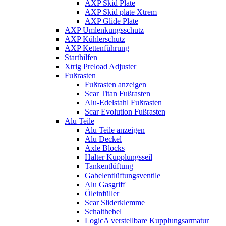
AXP Skid Plate
AXP Skid plate Xtrem
AXP Glide Plate
AXP Umlenkungsschutz
AXP Kühlerschutz
AXP Kettenführung
Starthilfen
Xtrig Preload Adjuster
Fußrasten
Fußrasten anzeigen
Scar Titan Fußrasten
Alu-Edelstahl Fußrasten
Scar Evolution Fußrasten
Alu Teile
Alu Teile anzeigen
Alu Deckel
Axle Blocks
Halter Kupplungsseil
Tankentlüftung
Gabelentlüftungsventile
Alu Gasgriff
Öleinfüller
Scar Sliderklemme
Schalthebel
LogicA verstellbare Kupplungsarmatur