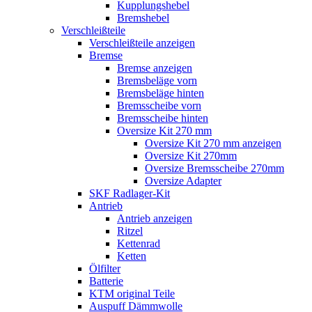
Kupplungshebel
Bremshebel
Verschleißteile
Verschleißteile anzeigen
Bremse
Bremse anzeigen
Bremsbeläge vorn
Bremsbeläge hinten
Bremsscheibe vorn
Bremsscheibe hinten
Oversize Kit 270 mm
Oversize Kit 270 mm anzeigen
Oversize Kit 270mm
Oversize Bremsscheibe 270mm
Oversize Adapter
SKF Radlager-Kit
Antrieb
Antrieb anzeigen
Ritzel
Kettenrad
Ketten
Ölfilter
Batterie
KTM original Teile
Auspuff Dämmwolle