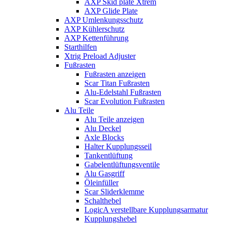
AXP Skid plate Xtrem
AXP Glide Plate
AXP Umlenkungsschutz
AXP Kühlerschutz
AXP Kettenführung
Starthilfen
Xtrig Preload Adjuster
Fußrasten
Fußrasten anzeigen
Scar Titan Fußrasten
Alu-Edelstahl Fußrasten
Scar Evolution Fußrasten
Alu Teile
Alu Teile anzeigen
Alu Deckel
Axle Blocks
Halter Kupplungsseil
Tankentlüftung
Gabelentlüftungsventile
Alu Gasgriff
Öleinfüller
Scar Sliderklemme
Schalthebel
LogicA verstellbare Kupplungsarmatur
Kupplungshebel