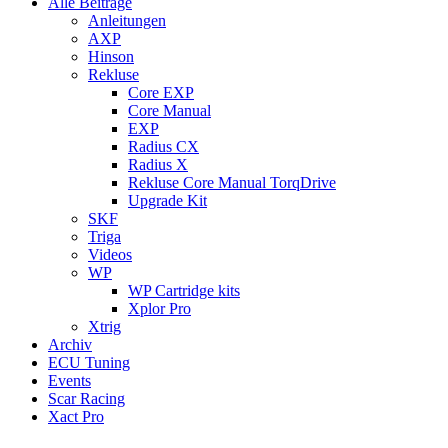
Alle Beiträge
Anleitungen
AXP
Hinson
Rekluse
Core EXP
Core Manual
EXP
Radius CX
Radius X
Rekluse Core Manual TorqDrive
Upgrade Kit
SKF
Triga
Videos
WP
WP Cartridge kits
Xplor Pro
Xtrig
Archiv
ECU Tuning
Events
Scar Racing
Xact Pro