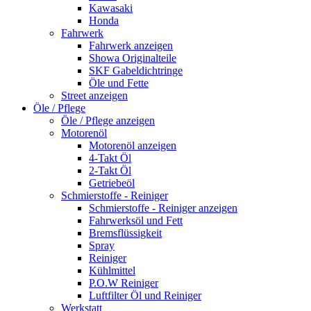
Kawasaki
Honda
Fahrwerk
Fahrwerk anzeigen
Showa Originalteile
SKF Gabeldichtringe
Öle und Fette
Street anzeigen
Öle / Pflege
Öle / Pflege anzeigen
Motorenöl
Motorenöl anzeigen
4-Takt Öl
2-Takt Öl
Getriebeöl
Schmierstoffe - Reiniger
Schmierstoffe - Reiniger anzeigen
Fahrwerksöl und Fett
Bremsflüssigkeit
Spray
Reiniger
Kühlmittel
P.O.W Reiniger
Luftfilter Öl und Reiniger
Werkstatt