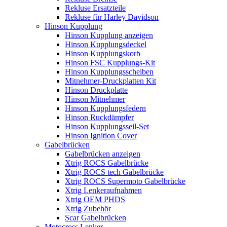
Rekluse Ersatzteile
Rekluse für Harley Davidson
Hinson Kupplung
Hinson Kupplung anzeigen
Hinson Kupplungsdeckel
Hinson Kupplungskorb
Hinson FSC Kupplungs-Kit
Hinson Kupplungsscheiben
Mitnehmer-Druckplatten Kit
Hinson Druckplatte
Hinson Mitnehmer
Hinson Kupplungsfedern
Hinson Ruckdämpfer
Hinson Kupplungsseil-Set
Hinson Ignition Cover
Gabelbrücken
Gabelbrücken anzeigen
Xtrig ROCS Gabelbrücke
Xtrig ROCS tech Gabelbrücke
Xtrig ROCS Supermoto Gabelbrücke
Xtrig Lenkeraufnahmen
Xtrig OEM PHDS
Xtrig Zubehör
Scar Gabelbrücken
Motocross Lenker