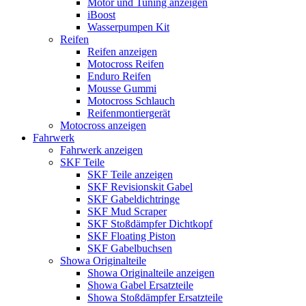
Motor und Tuning anzeigen
iBoost
Wasserpumpen Kit
Reifen
Reifen anzeigen
Motocross Reifen
Enduro Reifen
Mousse Gummi
Motocross Schlauch
Reifenmontiergerät
Motocross anzeigen
Fahrwerk
Fahrwerk anzeigen
SKF Teile
SKF Teile anzeigen
SKF Revisionskit Gabel
SKF Gabeldichtringe
SKF Mud Scraper
SKF Stoßdämpfer Dichtkopf
SKF Floating Piston
SKF Gabelbuchsen
Showa Originalteile
Showa Originalteile anzeigen
Showa Gabel Ersatzteile
Showa Stoßdämpfer Ersatzteile