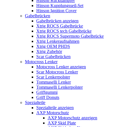
Hinson Ruckdämpfer
Hinson Kupplungsseil-Set
Hinson Ignition Cover
Gabelbrücken
Gabelbrücken anzeigen
Xtrig ROCS Gabelbrücke
Xtrig ROCS tech Gabelbrücke
Xtrig ROCS Supermoto Gabelbrücke
Xtrig Lenkeraufnahmen
Xtrig OEM PHDS
Xtrig Zubehör
Scar Gabelbrücken
Motocross Lenker
Motocross Lenker anzeigen
Scar Motocross Lenker
Scar Lenkerpolster
Tommaselli Lenker
Tommaselli Lenkerpolster
Griffgummi
Griff Donuts
Spezialteile
Spezialteile anzeigen
AXP Motorschutz
AXP Motorschutz anzeigen
AXP Skid Plate