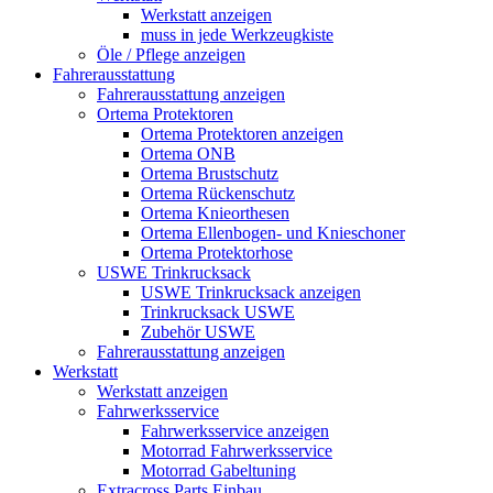
Werkstatt anzeigen
muss in jede Werkzeugkiste
Öle / Pflege anzeigen
Fahrerausstattung
Fahrerausstattung anzeigen
Ortema Protektoren
Ortema Protektoren anzeigen
Ortema ONB
Ortema Brustschutz
Ortema Rückenschutz
Ortema Knieorthesen
Ortema Ellenbogen- und Knieschoner
Ortema Protektorhose
USWE Trinkrucksack
USWE Trinkrucksack anzeigen
Trinkrucksack USWE
Zubehör USWE
Fahrerausstattung anzeigen
Werkstatt
Werkstatt anzeigen
Fahrwerksservice
Fahrwerksservice anzeigen
Motorrad Fahrwerksservice
Motorrad Gabeltuning
Extracross Parts Einbau