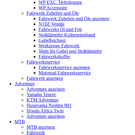
WP EXC Tieferlegung
WP Accessoire
Fahrwerk Zubehör und Öle
Fahrwerk Zubehör und Öle anzeigen
N10Z Ventile
Fahrwerks Öl und Fett
Stoßdämpfer Kolbenringband
Gabelbuchsen
Werkzeuge Fahrwerk
Shim für Gabel und Stoßdämpfer
Fahrwerkskoffer
Fahrwerksservice
Fahrwerksservice anzeigen
Motorrad Fahrwerksservice
Fahrwerk anzeigen
Adventure
Adventure anzeigen
Yamaha Tenere
KTM Adventure
Husqvarna Norden 901
Honda Africa Twin
Adventure anzeigen
MTB
MTB anzeigen
Fahrwerk