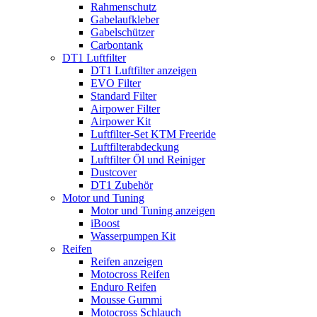
Rahmenschutz
Gabelaufkleber
Gabelschützer
Carbontank
DT1 Luftfilter
DT1 Luftfilter anzeigen
EVO Filter
Standard Filter
Airpower Filter
Airpower Kit
Luftfilter-Set KTM Freeride
Luftfilterabdeckung
Luftfilter Öl und Reiniger
Dustcover
DT1 Zubehör
Motor und Tuning
Motor und Tuning anzeigen
iBoost
Wasserpumpen Kit
Reifen
Reifen anzeigen
Motocross Reifen
Enduro Reifen
Mousse Gummi
Motocross Schlauch