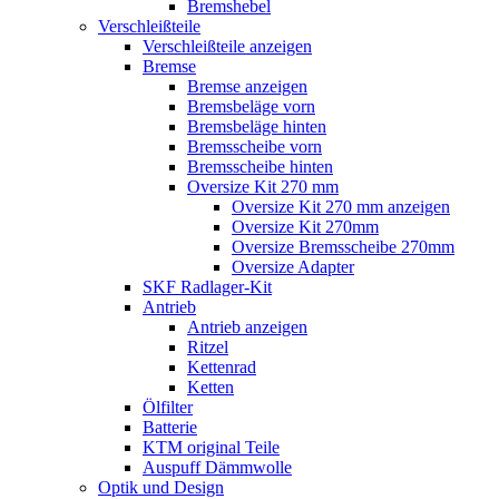
Bremshebel
Verschleißteile
Verschleißteile anzeigen
Bremse
Bremse anzeigen
Bremsbeläge vorn
Bremsbeläge hinten
Bremsscheibe vorn
Bremsscheibe hinten
Oversize Kit 270 mm
Oversize Kit 270 mm anzeigen
Oversize Kit 270mm
Oversize Bremsscheibe 270mm
Oversize Adapter
SKF Radlager-Kit
Antrieb
Antrieb anzeigen
Ritzel
Kettenrad
Ketten
Ölfilter
Batterie
KTM original Teile
Auspuff Dämmwolle
Optik und Design