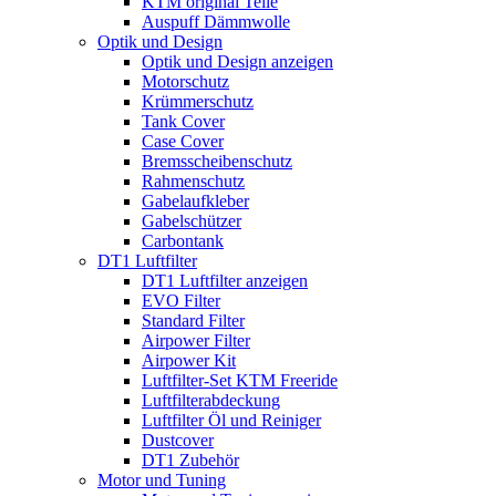
KTM original Teile
Auspuff Dämmwolle
Optik und Design
Optik und Design anzeigen
Motorschutz
Krümmerschutz
Tank Cover
Case Cover
Bremsscheibenschutz
Rahmenschutz
Gabelaufkleber
Gabelschützer
Carbontank
DT1 Luftfilter
DT1 Luftfilter anzeigen
EVO Filter
Standard Filter
Airpower Filter
Airpower Kit
Luftfilter-Set KTM Freeride
Luftfilterabdeckung
Luftfilter Öl und Reiniger
Dustcover
DT1 Zubehör
Motor und Tuning