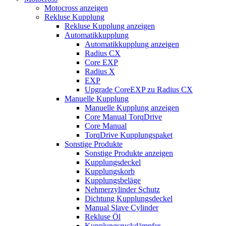
Motocross anzeigen
Rekluse Kupplung
Rekluse Kupplung anzeigen
Automatikkupplung
Automatikkupplung anzeigen
Radius CX
Core EXP
Radius X
EXP
Upgrade CoreEXP zu Radius CX
Manuelle Kupplung
Manuelle Kupplung anzeigen
Core Manual TorqDrive
Core Manual
TorqDrive Kupplungspaket
Sonstige Produkte
Sonstige Produkte anzeigen
Kupplungsdeckel
Kupplungskorb
Kupplungsbeläge
Nehmerzylinder Schutz
Dichtung Kupplungsdeckel
Manual Slave Cylinder
Rekluse Öl
Kupplungsruckdämpfer