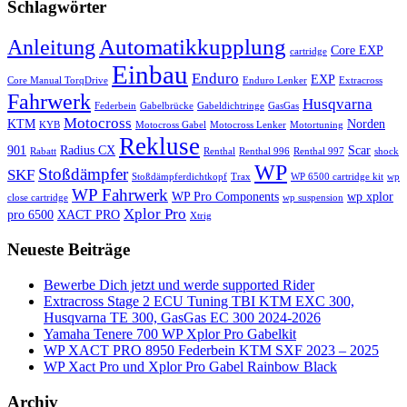
Schlagwörter
Automatikkupplung
Anleitung
Core EXP
cartridge
Einbau
Enduro
EXP
Core Manual TorqDrive
Enduro Lenker
Extracross
Fahrwerk
Husqvarna
Federbein
Gabelbrücke
Gabeldichtringe
GasGas
Motocross
KTM
Norden
KYB
Motocross Gabel
Motocross Lenker
Motortuning
Rekluse
901
Radius CX
Scar
Rabatt
Renthal
Renthal 996
Renthal 997
shock
WP
Stoßdämpfer
SKF
Stoßdämpferdichtkopf
Trax
WP 6500 cartridge kit
wp
WP Fahrwerk
WP Pro Components
wp xplor
close cartridge
wp suspension
Xplor Pro
pro 6500
XACT PRO
Xtrig
Neueste Beiträge
Bewerbe Dich jetzt und werde supported Rider
Extracross Stage 2 ECU Tuning TBI KTM EXC 300,
Husqvarna TE 300, GasGas EC 300 2024-2026
Yamaha Tenere 700 WP Xplor Pro Gabelkit
WP XACT PRO 8950 Federbein KTM SXF 2023 – 2025
WP Xact Pro und Xplor Pro Gabel Rainbow Black
Archiv