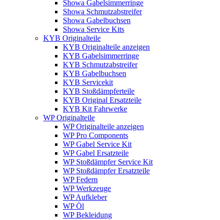
Showa Gabelsimmerringe
Showa Schmutzabstreifer
Showa Gabelbuchsen
Showa Service Kits
KYB Originalteile
KYB Originalteile anzeigen
KYB Gabelsimmerringe
KYB Schmutzabstreifer
KYB Gabelbuchsen
KYB Servicekit
KYB Stoßdämpferteile
KYB Original Ersatzteile
KYB Kit Fahrwerke
WP Originalteile
WP Originalteile anzeigen
WP Pro Components
WP Gabel Service Kit
WP Gabel Ersatzteile
WP Stoßdämpfer Service Kit
WP Stoßdämpfer Ersatzteile
WP Federn
WP Werkzeuge
WP Aufkleber
WP Öl
WP Bekleidung